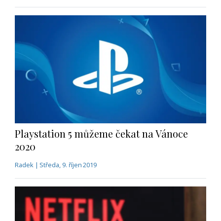
Playstation 5 můžeme čekat na Vánoce
2020
Radek | Středa, 9. říjen 2019