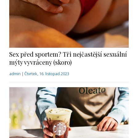
Sex před sportem? Tři nejčastější sexuální
mýty vyvráceny (skoro)
admin | Čtvrtek, 16. listopad 2023
Nový trend: Káva Oleato s olivovým
olejem. Zvrhlost, nebo dobrota?