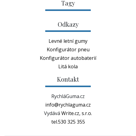
Odkazy
Levné letní gumy
Konfigurátor pneu
Konfigurátor autobaterií
Litá kola
Kontakt
RychláGuma.cz
info@rychlaguma.cz
Vydává
Write.cz, s.r.o.
tel.530 325 355
Magazín o životním stylu, trendech, filmech,