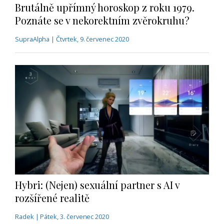
Brutálně upřímný horoskop z roku 1979.
Poznáte se v nekorektním zvěrokruhu?
SupraAlpha | Čtvrtek, 9. červenec 2020
Hybri: (Nejen) sexuální partner s AI v
rozšířené realitě
Radek | Pátek, 3. červenec 2020