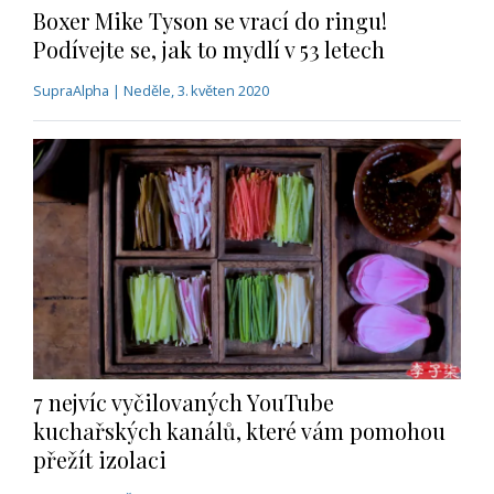
Boxer Mike Tyson se vrací do ringu!
Podívejte se, jak to mydlí v 53 letech
SupraAlpha | Neděle, 3. květen 2020
7 nejvíc vyčilovaných YouTube
kuchařských kanálů, které vám pomohou
přežít izolaci