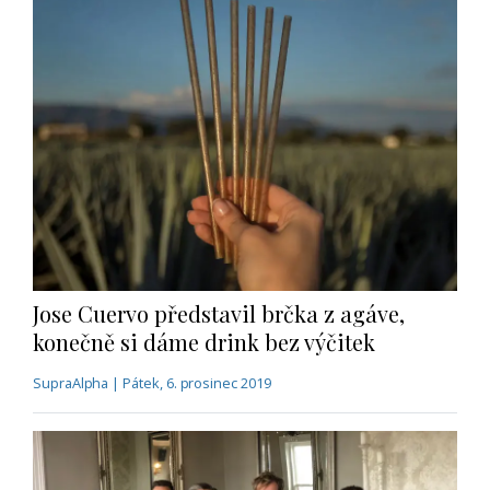
Jose Cuervo představil brčka z agáve,
konečně si dáme drink bez výčitek
SupraAlpha | Pátek, 6. prosinec 2019