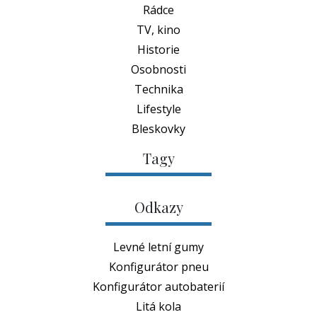
Lifestyle
Bleskovky
Tagy
Odkazy
Levné letní gumy
Konfigurátor pneu
Konfigurátor autobaterií
Litá kola
Kontakt
RychláGuma.cz
info@rychlaguma.cz
Vydává
Write.cz, s.r.o.