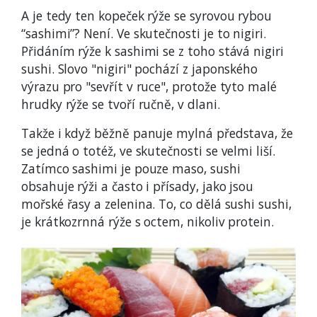
A je tedy ten kopeček rýže se syrovou rybou
“sashimi”? Není. Ve skutečnosti je to nigiri.
Přidáním rýže k sashimi se z toho stává nigiri
sushi. Slovo "nigiri" pochází z japonského
výrazu pro "sevřít v ruce", protože tyto malé
hrudky rýže se tvoří ručně, v dlani.
Takže i když běžně panuje mylná představa, že
se jedná o totéž, ve skutečnosti se velmi liší.
Zatímco sashimi je pouze maso, sushi
obsahuje rýži a často i přísady, jako jsou
mořské řasy a zelenina. To, co dělá sushi sushi,
je krátkozrnná rýže s octem, nikoliv protein.