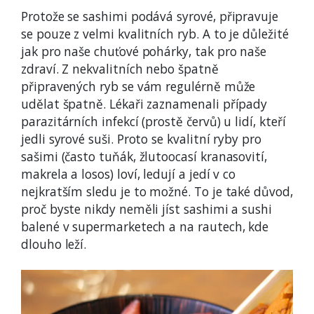
Protože se sashimi podává syrové, připravuje
se pouze z velmi kvalitních ryb. A to je důležité
jak pro naše chuťové pohárky, tak pro naše
zdraví. Z nekvalitních nebo špatně
připravených ryb se vám regulérně může
udělat špatně. Lékaři zaznamenali případy
parazitárních infekcí (prostě červů) u lidí, kteří
jedli syrové suši. Proto se kvalitní ryby pro
sašimi (často tuňák, žlutoocasí kranasovití,
makrela a losos) loví, ledují a jedí v co
nejkratším sledu je to možné. To je také důvod,
proč byste nikdy neměli jíst sashimi a sushi
balené v supermarketech a na rautech, kde
dlouho leží.