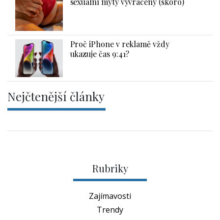
sexuální mýty vyvráceny (skoro)
Proč iPhone v reklamě vždy
ukazuje čas 9:41?
Nejčtenější články
Rubriky
Zajímavosti
Trendy