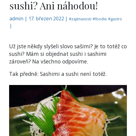
sushi? Ani náhodou!
admin
|
17. březen 2022 |
#
zajímavosti
#
foodie
#
gastro
|
Už jste někdy slyšeli slovo sašimi? Je to totéž co
sushi? Mám si objednat sushi i sashimi
zároveň? Na všechno odpovíme.
Tak předně: Sashimi a sushi není totéž.