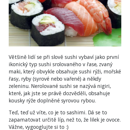
Většině lidí se při slově sushi vybaví jako první
ikonický typ sushi srolovaného v řase, zvaný
maki, který obvykle obsahuje sushi rýži, mořské
řasy, ryby (syrové nebo vařené) a někdy
zeleninu. Nerolované sushi se nazývá nigiri,
které, jak jste se právě dozvěděli, obsahuje
kousky rýže doplněné syrovou rybou.
Teď, teď už víte, co je to sashimi. Dá se to
zapamatovat určitě líp, než to, že lilek je ovoce.
Vážne, vygooglujte si to :)