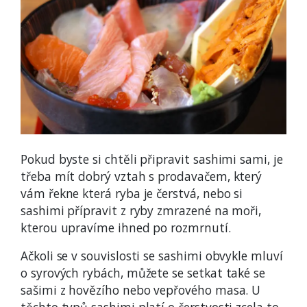
Pokud byste si chtěli připravit sashimi sami, je
třeba mít dobrý vztah s prodavačem, který
vám řekne která ryba je čerstvá, nebo si
sashimi přípravit z ryby zmrazené na moři,
kterou upravíme ihned po rozmrnutí.
Ačkoli se v souvislosti se sashimi obvykle mluví
o syrových rybách, můžete se setkat také se
sašimi z hovězího nebo vepřového masa. U
těchto typů sashimi platí o čerstvosti zcela to