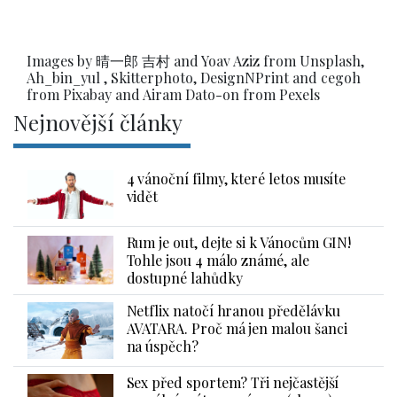
Images by 晴一郎 吉村 and Yoav Aziz from Unsplash,
Ah_bin_yul , Skitterphoto, DesignNPrint and cegoh
from Pixabay and Airam Dato-on from Pexels
Nejnovější články
4 vánoční filmy, které letos musíte
vidět
Rum je out, dejte si k Vánocům GIN!
Tohle jsou 4 málo známé, ale
dostupné lahůdky
Netflix natočí hranou předělávku
AVATARA. Proč má jen malou šanci
na úspěch?
Sex před sportem? Tři nejčastější