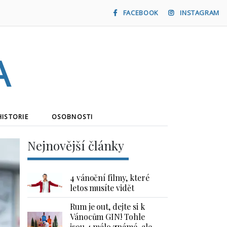
FACEBOOK
INSTAGRAM
a
HISTORIE
OSOBNOSTI
Nejnovější články
4 vánoční filmy, které
letos musíte vidět
Rum je out, dejte si k
Vánocům GIN! Tohle
jsou 4 málo známé, ale