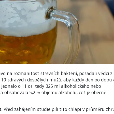
pivo na rozmanitost střevních bakterií, požádali vědci z
u 19 zdravých dospělých mužů, aby každý den po dobu 
e jednalo o 11 oz, tedy 325 ml alkoholického nebo
iva obsahovala 5,2 % objemu alkoholu, což je obecně
. Před zahájením studie pili tito chlapi v průměru zh