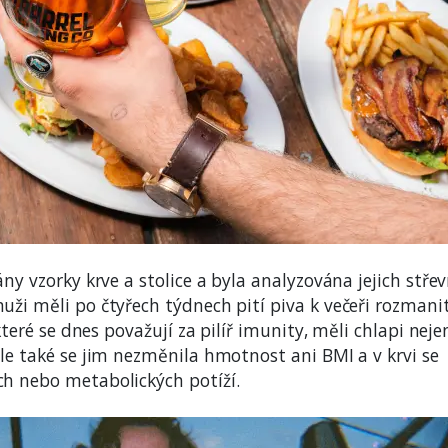
ny vzorky krve a stolice a byla analyzována jejich střev
ži měli po čtyřech týdnech pití piva k večeři rozmanit
které se dnes považují za pilíř imunity, měli chlapi neje
le také se jim nezměnila hmotnost ani BMI a v krvi se
ch nebo metabolických potíží.