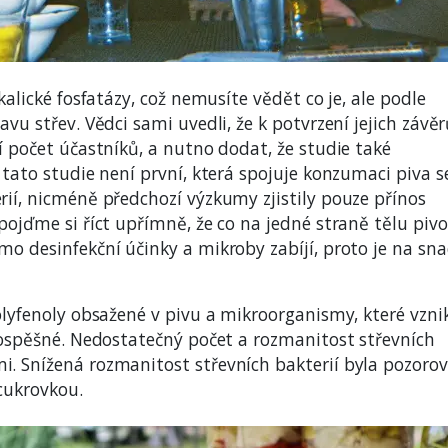
kalické fosfatázy, což nemusíte vědět co je, ale podle
vu střev. Vědci sami uvedli, že k potvrzení jejich závěr
í počet účastníků, a nutno dodat, že studie také
 tato studie není první, která spojuje konzumaci piva s
rií, nicméně předchozí výzkumy zjistily pouze přínos
pojďme si říct upřímně, že co na jedné straně tělu pivo
mo desinfekční účinky a mikroby zabíjí, proto je na sn
olyfenoly obsažené v pivu a mikroorganismy, které vznik
prospěšné. Nedostatečný počet a rozmanitost střevních
i. Snížená rozmanitost střevních bakterií byla pozoro
cukrovkou.