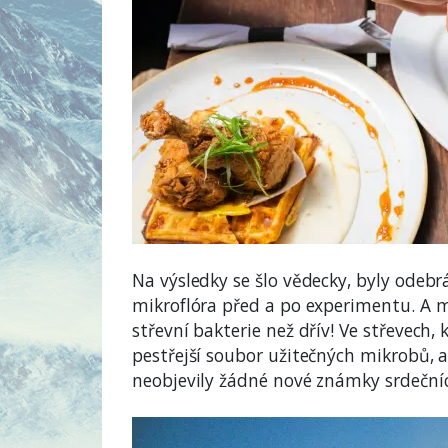
Na výsledky se šlo vědecky, byly odebrá
mikroflóra před a po experimentu. A mu
střevní bakterie než dřív! Ve střevech, 
pestřejší soubor užitečných mikrobů, a
neobjevily žádné nové známky srdeční