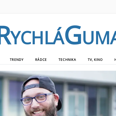
RychláGum
TRENDY
RÁDCE
TECHNIKA
TV, KINO