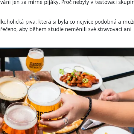
váni jen za mírné pijáky. Proč nebyly v testovací skupi
lkoholická piva, která si byla co nejvíce podobná a muž
im řečeno, aby během studie neměnili své stravovací ani