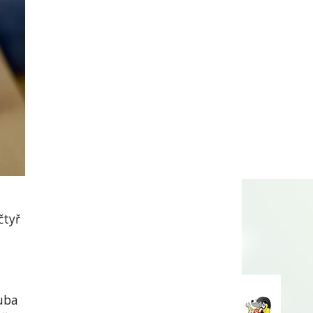
čtyř
ruba