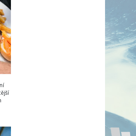
ní
ější
n