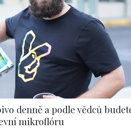
 pivo denně a podle vědců budet
řevní mikroflóru