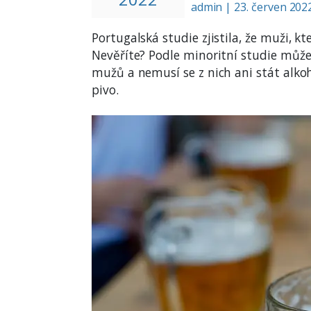
admin
|
23. červen 202
Portugalská studie zjistila, že muži, kt
Nevěříte? Podle minoritní studie může 
mužů a nemusí se z nich ani stát alkoho
pivo.