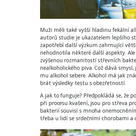
Muži měli také vyšší hladinu fekální al
autorů studie je ukazatelem lepšího sta
zapotřebí další výzkum zahrnující větš
nehodnotila některé další aspekty. Ale
zvýšenou rozmanitostí střevních bakte
nealkoholického piva. Což dává smysl, 
mu alkohol sebere. Alkohol má jak zná
brát výsledky testu s obezřetností.
A jak to funguje? Předpokládá se, že p
při procesu kvašení, jsou pro střeva 
bakterií souvisí s mnoha onemocněním
třeba u lidí se srdečními chorobami a 