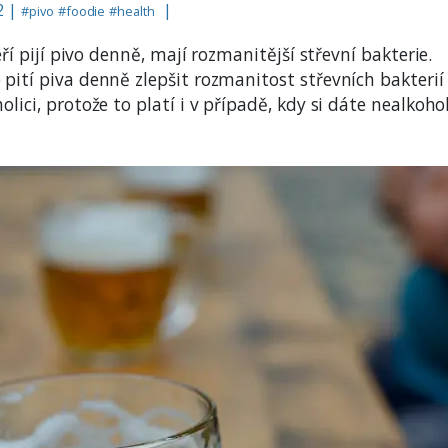
2 |
|
#
pivo
#
foodie
#
health
eří pijí pivo denně, mají rozmanitější střevní bakterie.
pití piva denně zlepšit rozmanitost střevních bakterií
lici, protože to platí i v případě, kdy si dáte nealkoho