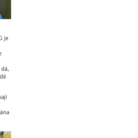
ů je
e
 dá,
adě
ají
vána