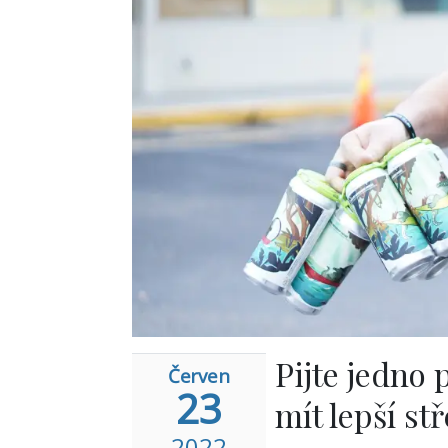
Pijte jedno
Červen
23
mít lepší st
2022