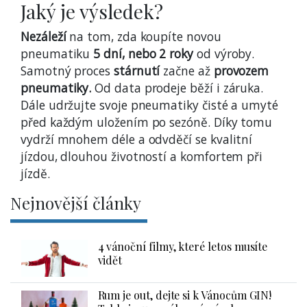
Jaký je výsledek?
Nezáleží
na tom, zda koupíte novou
pneumatiku
5 dní, nebo 2 roky
od výroby.
Samotný proces
stárnutí
začne až
provozem
pneumatiky.
Od data prodeje běží i záruka.
Dále udržujte svoje pneumatiky čisté a umyté
před každým uložením po sezóně. Díky tomu
vydrží mnohem déle a odvděčí se kvalitní
jízdou, dlouhou životností a komfortem při
jízdě.
Nejnovější články
4 vánoční filmy, které letos musíte
vidět
Rum je out, dejte si k Vánocům GIN!