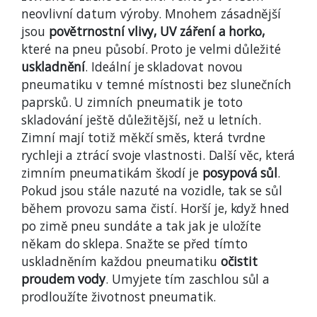
neovlivní datum výroby. Mnohem zásadnější
jsou
povětrnostní vlivy, UV záření a horko,
které na pneu působí. Proto je velmi důležité
uskladnění
. Ideální je skladovat novou
pneumatiku v temné místnosti bez slunečních
paprsků. U zimních pneumatik je toto
skladování ještě důležitější, než u letních.
Zimní mají totiž měkčí směs, která tvrdne
rychleji a ztrácí svoje vlastnosti. Další věc, která
zimním pneumatikám škodí je
posypová sůl
.
Pokud jsou stále nazuté na vozidle, tak se sůl
během provozu sama čistí. Horší je, když hned
po zimě pneu sundáte a tak jak je uložíte
někam do sklepa. Snažte se před tímto
uskladněním každou pneumatiku
očistit
proudem vody
. Umyjete tím zaschlou sůl a
prodloužíte životnost pneumatik.