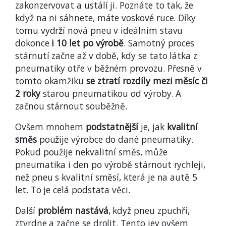
zakonzervovat a ustálí ji. Poznáte to tak, že
když na ni sáhnete, máte voskové ruce. Díky
tomu vydrží nová pneu v ideálním stavu
dokonce
i 10 let po výrobě
. Samotný proces
stárnutí začne až v době, kdy se tato látka z
pneumatiky otře v běžném provozu. Přesně v
tomto okamžiku
se ztratí rozdíly mezi měsíc či
2 roky
starou pneumatikou od výroby. A
začnou stárnout souběžně.
Ovšem mnohem
podstatnější
je, jak
kvalitní
směs
použije výrobce do dané pneumatiky.
Pokud použije nekvalitní směs, může
pneumatika i den po výrobě stárnout rychleji,
než pneu s kvalitní směsí, která je na autě 5
let. To je celá podstata věci.
Další
problém nastává
, když pneu zpuchří,
ztvrdne a začne se drolit. Tento jev ovšem