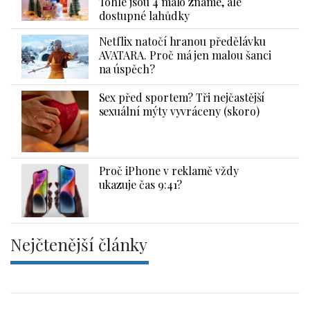
Tohle jsou 4 málo známé, ale
dostupné lahůdky
Netflix natočí hranou předělávku
AVATARA. Proč má jen malou šanci
na úspěch?
Sex před sportem? Tři nejčastější
sexuální mýty vyvráceny (skoro)
Proč iPhone v reklamě vždy
ukazuje čas 9:41?
Nejčtenější články