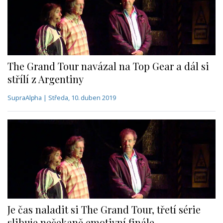
The Grand Tour navázal na Top Gear a dál si
střílí z Argentiny
SupraAlpha | Středa, 10. duben 2019
Je čas naladit si The Grand Tour, třetí série
slibuje nečekaně emotivní finále