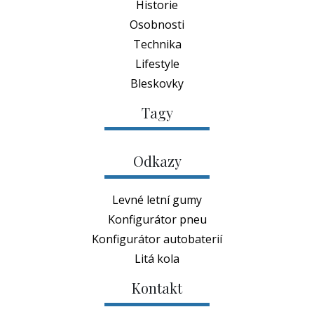
Bleskovky
Tagy
Odkazy
Levné letní gumy
Konfigurátor pneu
Konfigurátor autobaterií
Litá kola
Kontakt
RychláGuma.cz
info@rychlaguma.cz
Vydává
Write.cz, s.r.o.
tel.530 325 355