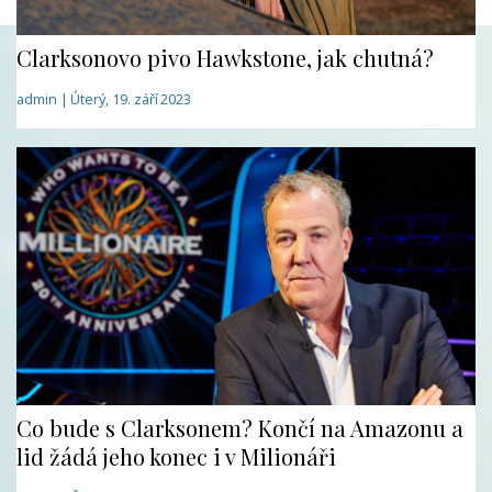
Clarksonovo pivo Hawkstone, jak chutná?
admin | Úterý, 19. září 2023
Co bude s Clarksonem? Končí na Amazonu a
lid žádá jeho konec i v Milionáři