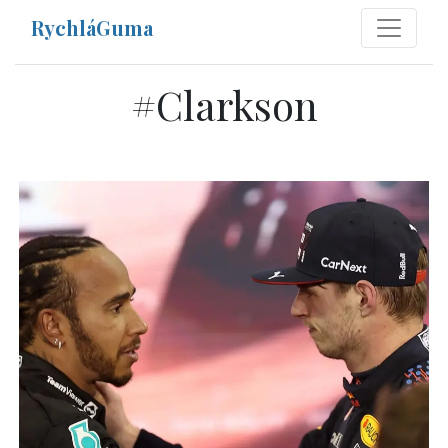
RychláGuma
#
Clarkson