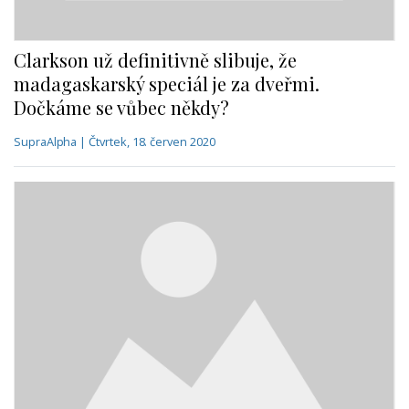
Clarkson už definitivně slibuje, že
madagaskarský speciál je za dveřmi.
Dočkáme se vůbec někdy?
SupraAlpha | Čtvrtek, 18. červen 2020
THE GRAND TOUR madagaskarský speciál: