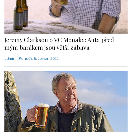
Jeremy Clarkson o VC Monaka: Auta před
mým barákem jsou větší zábava
admin | Pondělí, 6. červen 2022