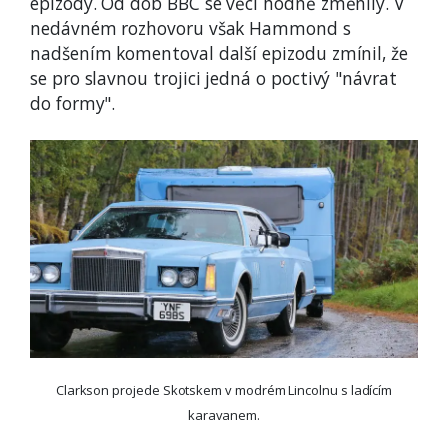
epizody. Od dob BBC se věci hodně změnily. V
nedávném rozhovoru však Hammond s
nadšením komentoval další epizodu zmínil, že
se pro slavnou trojici jedná o poctivý "návrat
do formy".
Clarkson projede Skotskem v modrém Lincolnu s ladícím
karavanem.