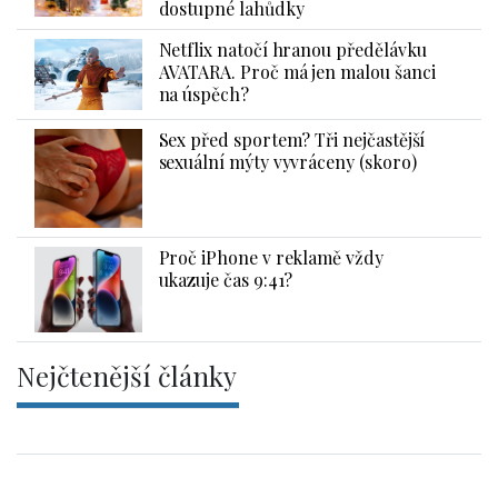
dostupné lahůdky
Netflix natočí hranou předělávku
AVATARA. Proč má jen malou šanci
na úspěch?
Sex před sportem? Tři nejčastější
sexuální mýty vyvráceny (skoro)
Proč iPhone v reklamě vždy
ukazuje čas 9:41?
Nejčtenější články