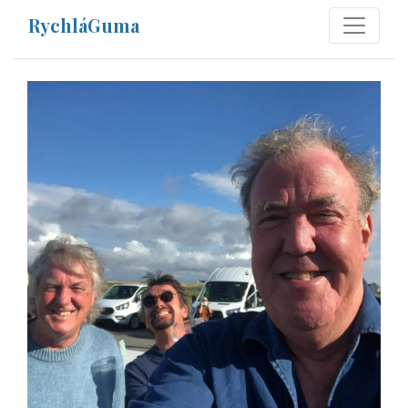
RychláGuma