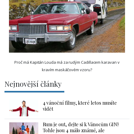
Proč má Kapitán Louda má za rudým Cadillacem karavan v
kravím maskáčovém vzoru?
Nejnovější články
4 vánoční filmy, které letos musíte
vidět
Rum je out, dejte si k Vánocům GIN!
Tohle jsou 4 málo známé, ale