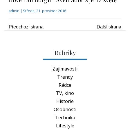
Bleskovky
Tagy
Odkazy
Levné letní gumy
Konfigurátor pneu
Konfigurátor autobaterií
Litá kola
Kontakt
RychláGuma.cz
info@rychlaguma.cz
Vydává
Write.cz, s.r.o.