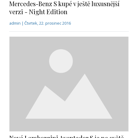
Nové Lamborgini Aventador S je na světě
admin | Středa, 21. prosinec 2016
Předchozí strana
Další strana
Rubriky
Zajímavosti
Trendy
Rádce
TV, kino
Historie
Osobnosti
Technika
Lifestyle