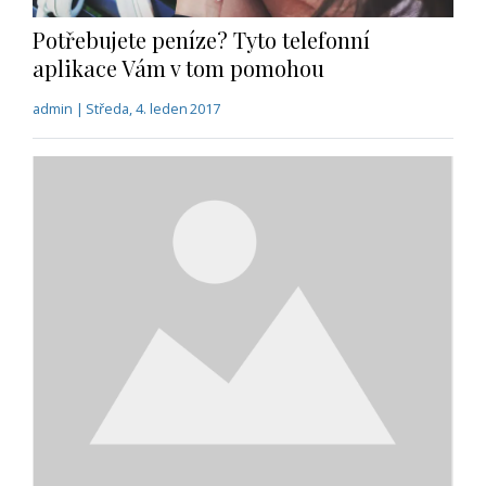
Potřebujete peníze? Tyto telefonní
aplikace Vám v tom pomohou
admin | Středa, 4. leden 2017
Jste sami na letišti? Tato aplikace Vám
najde vhodného partnera na čekání
admin | Čtvrtek, 22. prosinec 2016