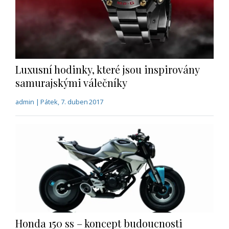
Luxusní hodinky, které jsou inspirovány
samurajskými válečníky
admin | Pátek, 7. duben 2017
Honda 150 ss – koncept budoucnosti