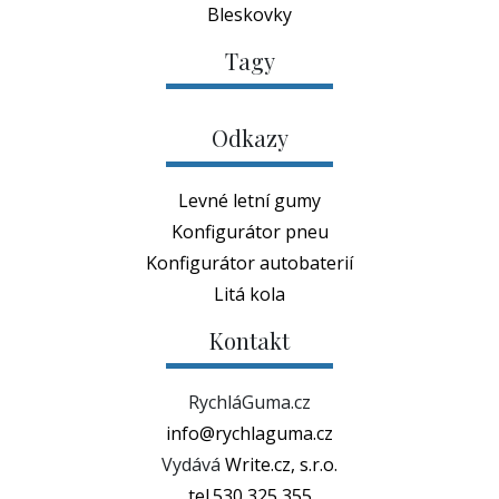
tel.530 325 355
Magazín o životním stylu, trendech, filmech,
seriálech a zajímavých osobnostech .
Vytvořeno s ❤
v systému XOXO
- © 2026 Write.cz, s.r.o.