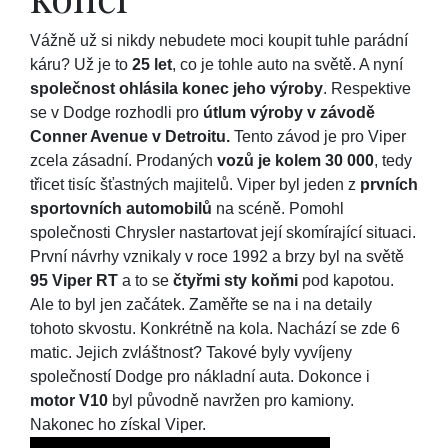
Vážně už si nikdy nebudete moci koupit tuhle parádní
káru? Už je to
25 let
, co je tohle auto na světě. A nyní
společnost ohlásila konec jeho výroby
. Respektive
se v Dodge rozhodli pro
útlum výroby v závodě
Conner Avenue v Detroitu.
Tento závod je pro Viper
zcela zásadní. Prodaných
vozů je kolem 30 000
, tedy
třicet tisíc šťastných majitelů. Viper byl jeden z
prvních
sportovních automobilů
na scéně. Pomohl
společnosti Chrysler nastartovat její skomírající situaci.
První návrhy vznikaly v roce 1992 a brzy byl na světě
95 Viper RT
a to se
čtyřmi sty koňmi
pod kapotou.
Ale to byl jen začátek. Zaměřte se na i na detaily
tohoto skvostu. Konkrétně na kola. Nachází se zde 6
matic. Jejich zvláštnost? Takové byly vyvíjeny
společností Dodge pro nákladní auta. Dokonce i
motor V10
byl původně navržen pro kamiony.
Nakonec ho získal Viper.