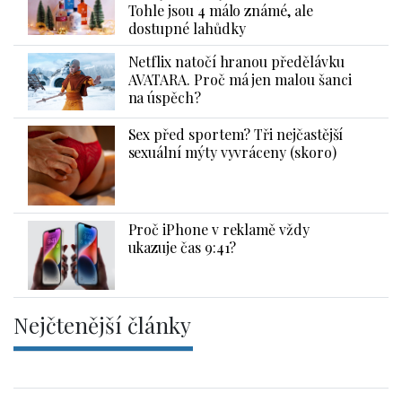
Tohle jsou 4 málo známé, ale
dostupné lahůdky
Netflix natočí hranou předělávku
AVATARA. Proč má jen malou šanci
na úspěch?
Sex před sportem? Tři nejčastější
sexuální mýty vyvráceny (skoro)
Proč iPhone v reklamě vždy
ukazuje čas 9:41?
Nejčtenější články