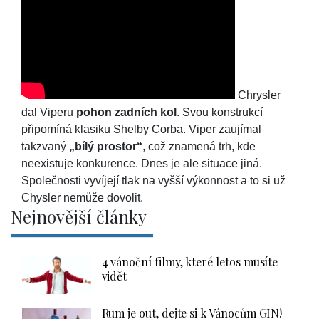
Chrysler
dal Viperu
pohon zadních kol
. Svou konstrukcí
připomíná klasiku Shelby Corba. Viper zaujímal
takzvaný
„bílý prostor“
, což znamená trh, kde
neexistuje konkurence. Dnes je ale situace jiná.
Společnosti vyvíjejí tlak na vyšší výkonnost a to si už
Chysler nemůže dovolit.
Nejnovější články
4 vánoční filmy, které letos musíte
vidět
Rum je out, dejte si k Vánocům GIN!