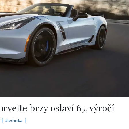
rvette brzy oslaví 65. výročí
7 |
|
#
technika