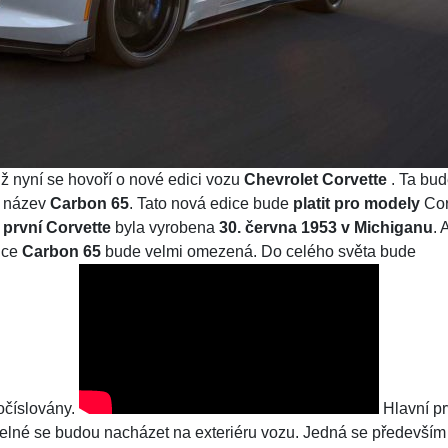
 už nyní se hovoří o nové edici vozu
Chevrolet Corvette
. Ta bu
e název
Carbon 65
. Tato nová edice bude
platit pro modely
Cor
ě
první Corvette
byla vyrobena
30. června 1953 v Michiganu
. 
ice
Carbon 65
bude velmi omezená. Do celého světa bude
 očíslovány.
Hlavní pr
telné se budou nacházet na exteriéru vozu. Jedná se především