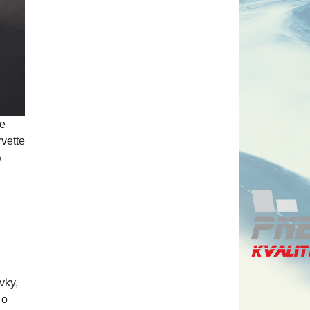
de
vette
A
vky,
 o