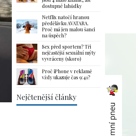
dostupné lahůdky
Netflix natočí hranou
předělávku AVATARA.
Proč má jen malou šanci
na úspěch?
Sex před sportem? Tři
nejčastější sexuální mýty
vyvráceny (skoro)
Proč iPhone v reklamě
vždy ukazuje čas 9:41?
Nejčtenější články