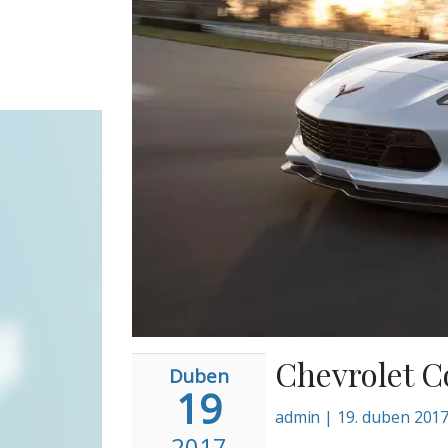
Chevrolet Co
Duben
19
admin
|
19. duben 201
2017