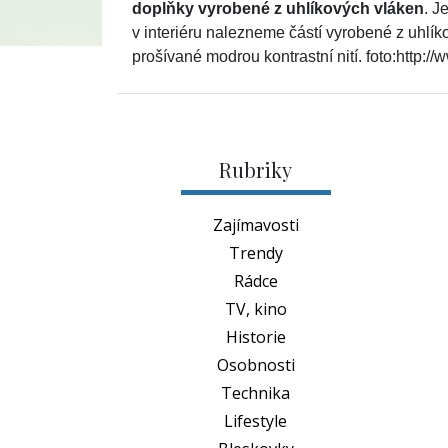
doplňky vyrobené z uhlíkových vláken
. J
v interiéru nalezneme částí vyrobené z uhlí
prošívané modrou kontrastní nití. foto:http:/
Rubriky
Zajímavosti
Trendy
Rádce
TV, kino
Historie
Osobnosti
Technika
Lifestyle