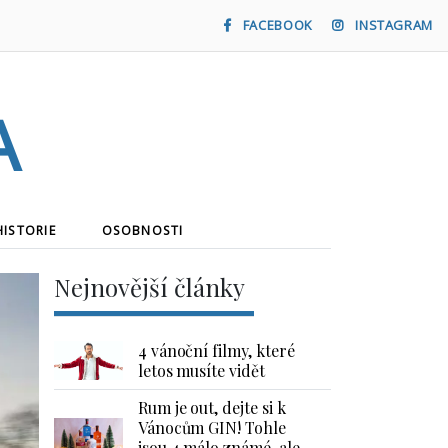
FACEBOOK
INSTAGRAM
a
HISTORIE
OSOBNOSTI
Nejnovější články
4 vánoční filmy, které
letos musíte vidět
Rum je out, dejte si k
Vánocům GIN! Tohle
jsou 4 málo známé, ale