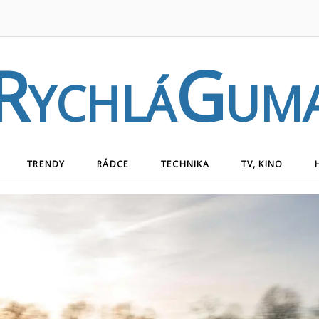
RychláGum
TRENDY
RÁDCE
TECHNIKA
TV, KINO