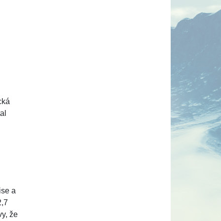
cká
al
ise a
2,7
vy, že