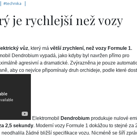
 |
|
#
technika
ý je rychlejší než vozy
lektrický vůz
, který má
větší zrychlení, než vozy Formule 1.
omobil Dendrobium vypadá, jako kdyby byl navržen přímo pro
ximálně agresivní a dramatické. Zvýrazněna je pouze automati
aně, aby co nejvíce připomínaly druh orchideje, podle které dost
Elektromobil
Dendrobium
produkuje nulové em
 za 2,5 sekundy
. Moderní vozy Formule 1 dokážou to stejné za 
neodhalila žádné bližší specifikace vozu. Nicméně se šíří zprá