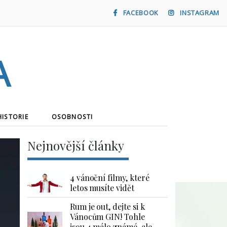
FACEBOOK
INSTAGRAM
a
HISTORIE
OSOBNOSTI
Nejnovější články
4 vánoční filmy, které
letos musíte vidět
Rum je out, dejte si k
Vánocům GIN! Tohle
jsou 4 málo známé, ale