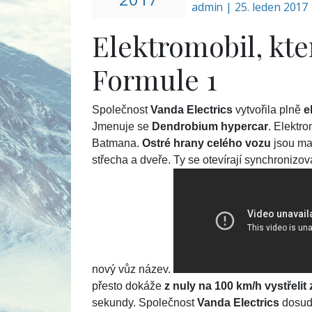
admin
|
25. leden 2017
Elektromobil, kter
Formule 1
Společnost
Vanda Electrics
vytvořila plně
e
Jmenuje se
Dendrobium hypercar
. Elektr
Batmana.
Ostré hrany celého vozu
jsou ma
střecha a dveře. Ty se otevírají synchronizov
nový vůz název.
přesto dokáže
z nuly na 100 km/h vystřelit
sekundy. Společnost
Vanda Electrics
dosud 