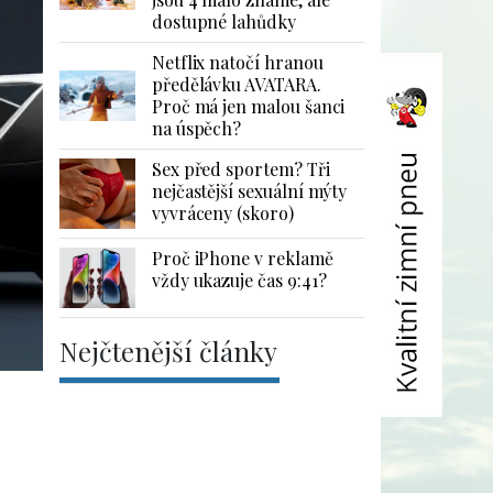
dostupné lahůdky
Netflix natočí hranou
předělávku AVATARA.
Proč má jen malou šanci
na úspěch?
Sex před sportem? Tři
nejčastější sexuální mýty
vyvráceny (skoro)
Proč iPhone v reklamě
vždy ukazuje čas 9:41?
Nejčtenější články