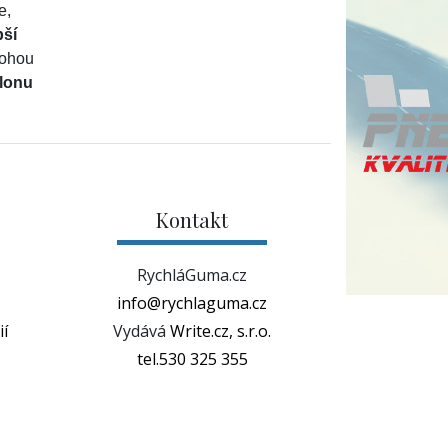
e,
pší
mohou
alonu
Kontakt
RychláGuma.cz
info@rychlaguma.cz
í
Vydává
Write.cz, s.r.o.
tel.530 325 355