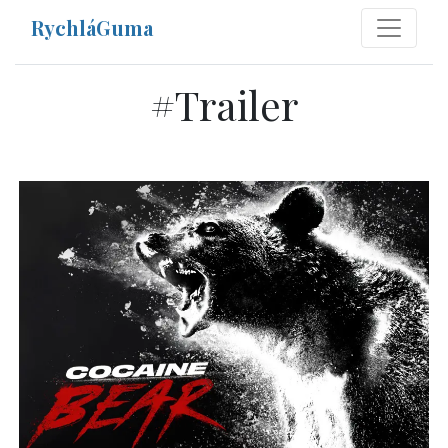
RychláGuma
#
Trailer