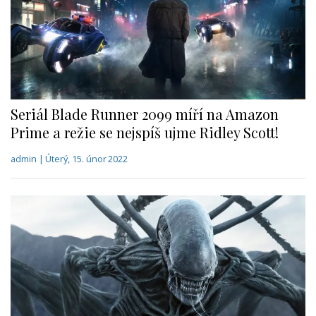
Seriál Blade Runner 2099 míří na Amazon
Prime a režie se nejspíš ujme Ridley Scott!
admin | Úterý, 15. únor 2022