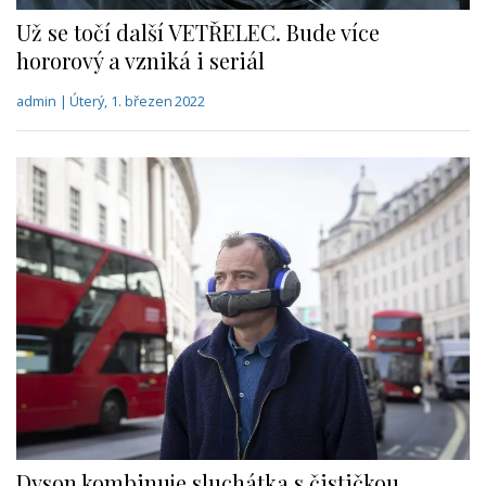
Už se točí další VETŘELEC. Bude více
hororový a vzniká i seriál
admin | Úterý, 1. březen 2022
Dyson kombinuje sluchátka s čističkou