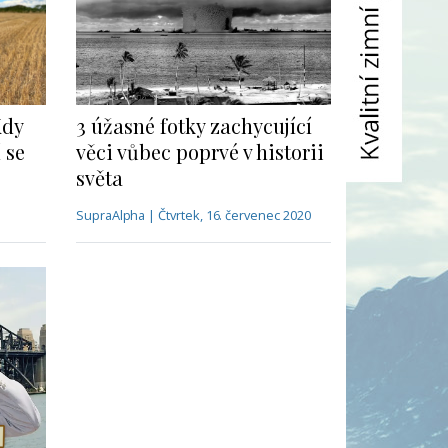
Kdy
3 úžasné fotky zachycující
 se
věci vůbec poprvé v historii
světa
SupraAlpha | Čtvrtek, 16. červenec 2020