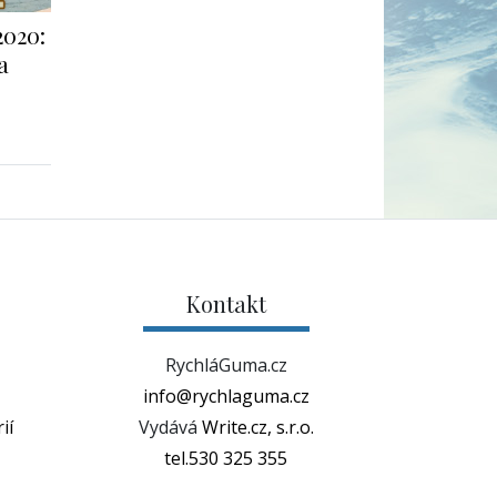
2020:
a
Kontakt
RychláGuma.cz
info@rychlaguma.cz
ií
Vydává
Write.cz, s.r.o.
tel.530 325 355