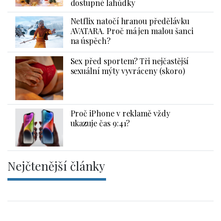
dostupné lahůdky
Netflix natočí hranou předělávku
AVATARA. Proč má jen malou šanci
na úspěch?
Sex před sportem? Tři nejčastější
sexuální mýty vyvráceny (skoro)
Proč iPhone v reklamě vždy
ukazuje čas 9:41?
Nejčtenější články