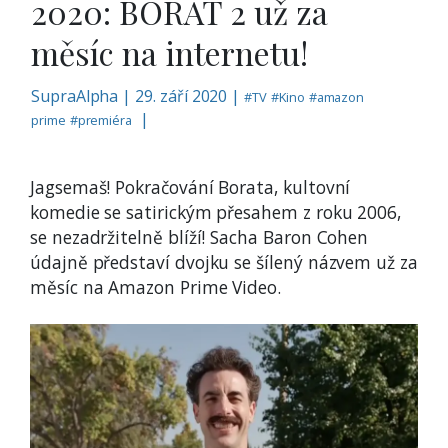
2020: BORAT 2 už za
měsíc na internetu!
SupraAlpha
|
29. září 2020 |
#
TV
#
Kino
#
amazon
|
prime
#
premiéra
Jagsemaš! Pokračování Borata, kultovní
komedie se satirickým přesahem z roku 2006,
se nezadržitelně blíží! Sacha Baron Cohen
údajně představí dvojku se šílený názvem už za
měsíc na Amazon Prime Video.