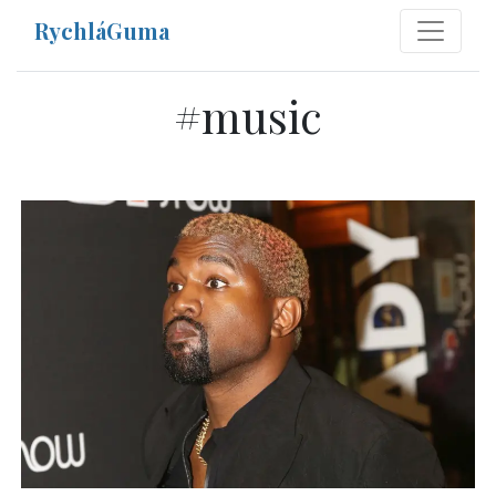
RychláGuma
#
music