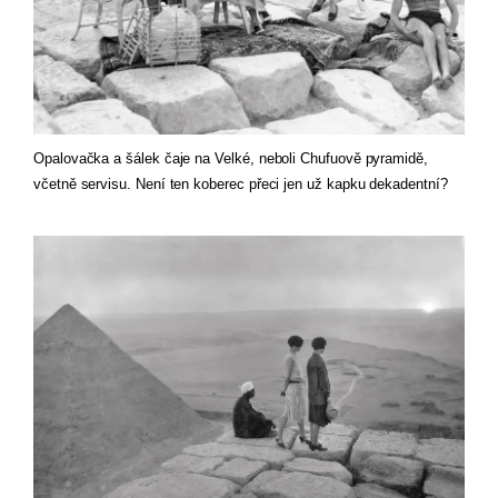
Opalovačka a šálek čaje na Velké, neboli Chufuově pyramidě, 
včetně servisu. Není ten koberec přeci jen už kapku dekadentní?