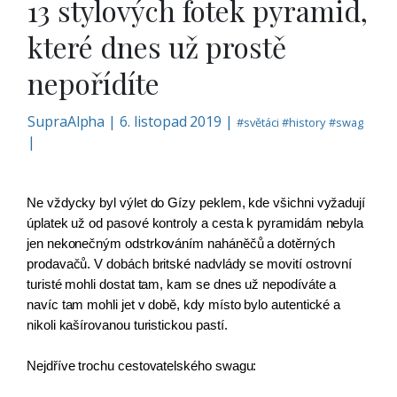
13 stylových fotek pyramid,
které dnes už prostě
nepořídíte
SupraAlpha
|
6. listopad 2019 |
#
světáci
#
history
#
swag
|
Ne vždycky byl výlet do Gízy peklem, kde všichni vyžadují 
úplatek už od pasové kontroly a cesta k pyramidám nebyla 
jen nekonečným odstrkováním naháněčů a dotěrných 
prodavačů. V dobách britské nadvlády se movití ostrovní 
turisté mohli dostat tam, kam se dnes už nepodíváte a 
navíc tam mohli jet v době, kdy místo bylo autentické a 
nikoli kašírovanou turistickou pastí.
Nejdříve trochu cestovatelského swagu: