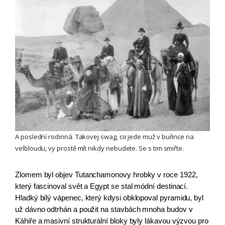
A poslední rodinná. Takovej swag, co jede muž v buřince na
velbloudu, vy prostě mít nikdy nebudete. Se s tim smiřte.
Zlomem byl objev Tutanchamonovy hrobky v roce 1922, 
který fascinoval svět a Egypt se stal módní destinací. 
Hladký bílý vápenec, který kdysi obklopoval pyramidu, byl 
už dávno odtrhán a použit na stavbách mnoha budov v 
Káhiře a masivní strukturální bloky byly lákavou výzvou pro 