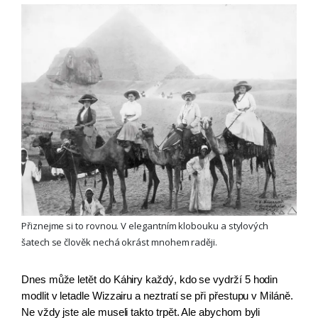
Přiznejme si to rovnou. V elegantním klobouku a stylových
šatech se člověk nechá okrást mnohem raději.
Dnes může letět do Káhiry každý, kdo se vydrží 5 hodin 
modlit v letadle Wizzairu a neztratí se při přestupu v Miláně. 
Ne vždy jste ale museli takto trpět. Ale abychom byli 