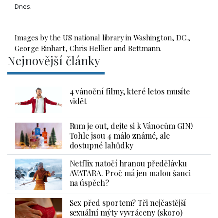
Dnes.
Images by the US national library in Washington, DC., 
George Rinhart, Chris Hellier and Bettmann.
Nejnovější články
4 vánoční filmy, které letos musíte
vidět
Rum je out, dejte si k Vánocům GIN!
Tohle jsou 4 málo známé, ale
dostupné lahůdky
Netflix natočí hranou předělávku
AVATARA. Proč má jen malou šanci
na úspěch?
Sex před sportem? Tři nejčastější
sexuální mýty vyvráceny (skoro)