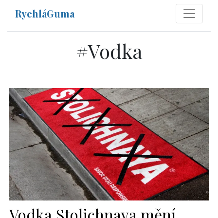
RychláGuma
#
Vodka
Vodka Stolichnaya mění