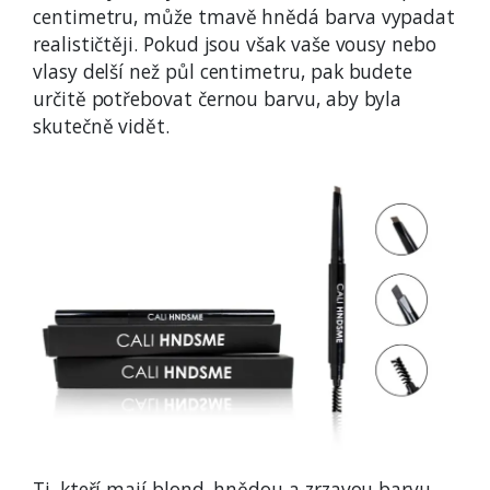
centimetru, může tmavě hnědá barva vypadat
realističtěji. Pokud jsou však vaše vousy nebo
vlasy delší než půl centimetru, pak budete
určitě potřebovat černou barvu, aby byla
skutečně vidět.
Ti, kteří mají blond, hnědou a zrzavou barvu