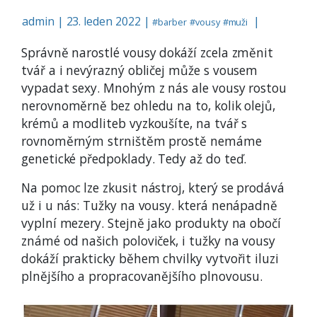
admin
|
23. leden 2022 |
|
#
barber
#
vousy
#
muži
Správně narostlé vousy dokáží zcela změnit
tvář a i nevýrazný obličej může s vousem
vypadat sexy. Mnohým z nás ale vousy rostou
nerovnoměrně bez ohledu na to, kolik olejů,
krémů a modliteb vyzkoušíte, na tvář s
rovnoměrným strništěm prostě nemáme
genetické předpoklady. Tedy až do teď.
Na pomoc lze zkusit nástroj, který se prodává
už i u nás: Tužky na vousy. která nenápadně
vyplní mezery. Stejně jako produkty na obočí
známé od našich poloviček, i tužky na vousy
dokáží prakticky během chvilky vytvořit iluzi
plnějšího a propracovanějšího plnovousu.