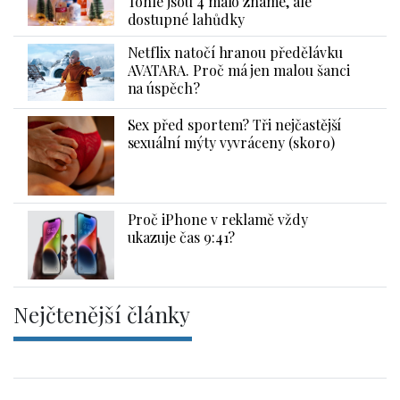
Tohle jsou 4 málo známé, ale
dostupné lahůdky
Netflix natočí hranou předělávku
AVATARA. Proč má jen malou šanci
na úspěch?
Sex před sportem? Tři nejčastější
sexuální mýty vyvráceny (skoro)
Proč iPhone v reklamě vždy
ukazuje čas 9:41?
Nejčtenější články