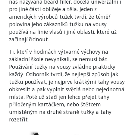
nás nazývaná beard filler, docela univerzální i
pro jiné části obličeje a těla. Jeden z
amerických výrobců tužek tvrdí, že téměř
polovina jeho zákazníků tužku na vousy
používá na linie vlasů i jiné oblasti, které už
začínají řídnout.
Ti, kteří v hodinách výtvarné výchovy na
základní škole nevynikali, se nemusí bát.
Používání tužky na vousy zvládne prakticky
každý. Odborník tvrdí, že nejlepší způsob jak
tužku používat, je nejprve krátkými tahy vousy
obkreslit a pak vyplnit světlá nebo nejednotná
místa. Poté už stačí jen lehce přejet tahy
přiloženým kartáčkem, nebo štětcem
umístěným na druhé straně tužky a tahy
rozetřít.