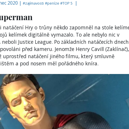
enec 2020 |
|
#
zajímavosti
#
peníze
#
TOP 5
Superman
ři natáčení Hry o trůny někdo zapomněl na stole kelím
jů kelímek digitálně vymazalo. To ale nebylo nic v
 neboli Justice League. Po základních natáčecích dnech
 povoláni před kameru. Jenomže Henry Cavill (Zaklínač),
ž uprostřed natáčení jiného filmu, který smluvně
rništěm a pod nosem měl pořádného kníra.