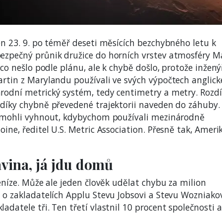
en 23. 9. po téměř deseti měsících bezchybného letu k
ezpečný průnik družice do horních vrstev atmosféry M
ěco nešlo podle plánu, ale k chybě došlo, protože inžený
artin z Marylandu používali ve svých výpočtech anglick
rodní metrický systém, tedy centimetry a metry. Rozdí
 díky chybně převedené trajektorii naveden do záhuby.
se mohli vyhnout, kdybychom používali mezinárodně
ine, ředitel U.S. Metric Association. Přesně tak, Ameri
ravina, já jdu domů
peníze. Může ale jeden člověk udělat chybu za milion
 o zakladatelích Applu Stevu Jobsovi a Stevu Wozniakov
adatele tři. Ten třetí vlastnil 10 procent společnosti a