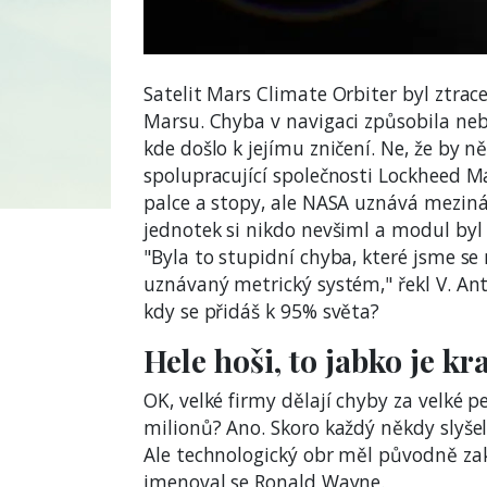
Satelit Mars Climate Orbiter byl ztrac
Marsu. Chyba v navigaci způsobila neb
kde došlo k jejímu zničení. Ne, že by n
spolupracující společnosti Lockheed M
palce a stopy, ale NASA uznává meziná
jednotek si nikdo nevšiml a modul byl
"Byla to stupidní chyba, které jsme 
uznávaný metrický systém," řekl V. Anto
kdy se přidáš k 95% světa?
Hele hoši, to jabko je k
OK, velké firmy dělají chyby za velké 
milionů? Ano. Skoro každý někdy slyšel
Ale technologický obr měl původně zakl
jmenoval se Ronald Wayne.