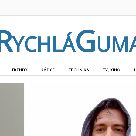
RychláGum
TRENDY
RÁDCE
TECHNIKA
TV, KINO