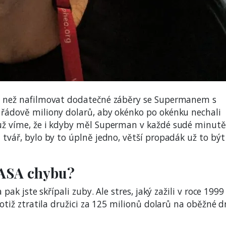
u, než nafilmovat dodatečné záběry se Supermanem s
 řádově miliony dolarů, aby okénko po okénku nechali
 už víme, že i kdyby měl Superman v každé sudé minutě
 tvář, bylo by to úplně jedno, větší propadák už to být
NASA chybu?
 pak jste skřípali zuby. Ale stres, jaký zažili v roce 1999
totiž ztratila družici za 125 milionů dolarů na oběžné d