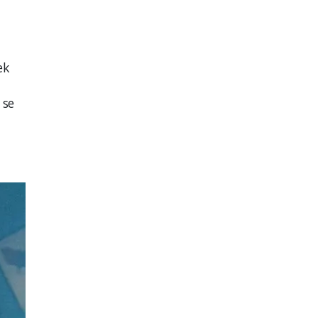
ek
 se