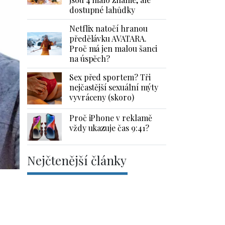
dostupné lahůdky
Netflix natočí hranou
předělávku AVATARA.
Proč má jen malou šanci
na úspěch?
Sex před sportem? Tři
nejčastější sexuální mýty
vyvráceny (skoro)
Proč iPhone v reklamě
vždy ukazuje čas 9:41?
Nejčtenější články