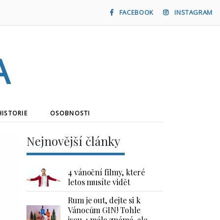
FACEBOOK
INSTAGRAM
a
HISTORIE
OSOBNOSTI
Nejnovější články
4 vánoční filmy, které
letos musíte vidět
Rum je out, dejte si k
Vánocům GIN! Tohle
jsou 4 málo známé, ale