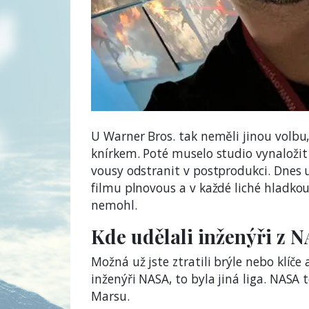
U Warner Bros. tak neměli jinou volb
knírkem. Poté muselo studio vynaložit
vousy odstranit v postprodukci. Dnes
filmu plnovous a v každé liché hladkou
nemohl.
Kde udělali inženýři z 
Možná už jste ztratili brýle nebo klíče a
inženýři NASA, to byla jiná liga. NASA 
Marsu.