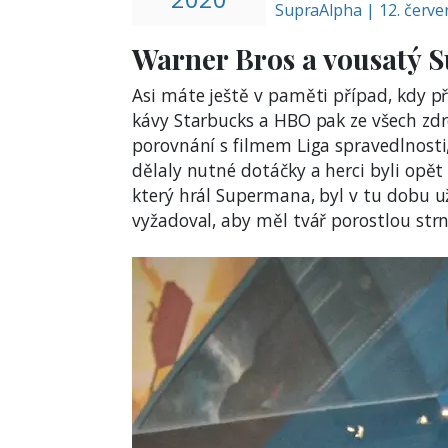
SupraAlpha
|
12. červ
Warner Bros a vousatý 
Asi máte ještě v paměti případ, kdy p
kávy Starbucks a HBO pak ze všech zdro
porovnání s filmem Liga spravedlnosti,
dělaly nutné dotáčky a herci byli opět
který hrál Supermana, byl v tu dobu u
vyžadoval, aby měl tvář porostlou st