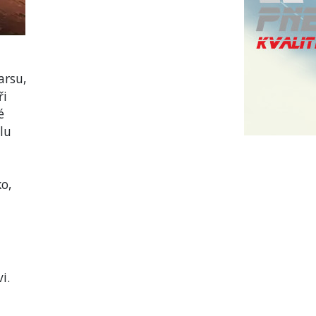
arsu,
ři
é
lu
ko,
i.