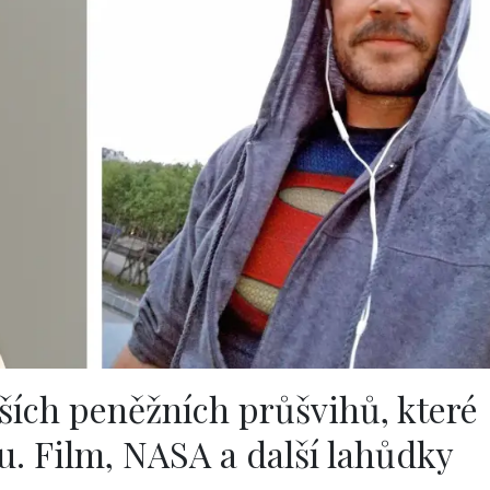
tších peněžních průšvihů, které
u. Film, NASA a další lahůdky