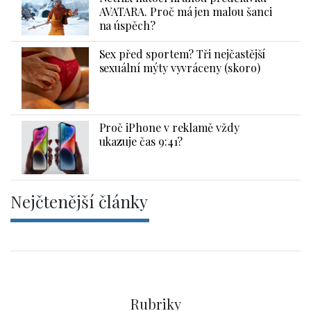
AVATARA. Proč má jen malou šanci
na úspěch?
Sex před sportem? Tři nejčastější
sexuální mýty vyvráceny (skoro)
Proč iPhone v reklamě vždy
ukazuje čas 9:41?
Nejčtenější články
Rubriky