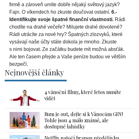
firmě a zároveň umíte dobře nějaký světový jazyk?
Fajn. O víkendech ho zkuste doučovat ostatní.
6.-
Identifikujte svoje špatné finanční vlastnosti.
Rádi
chodíte na drahé večeře? Milujete drahé dovolené?
Rádi utrácíte za nové hry? Špatných zlozvyků, které
vysávají naše účty stále dokola je mnoho. Zkuste
s nimi bojovat. Ze začátku budete mít možná absťák.
Ale ten časem přejde a Vaše peníze budou ve větším
bezpečí.
Nejnovější články
4 vánoční filmy, které letos musíte
vidět
Rum je out, dejte si k Vánocům GIN!
Tohle jsou 4 málo známé, ale
dostupné lahůdky
Netflix natočí hranou předělávku