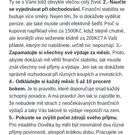
Ty se s Vámi totiž obvykle vlečou celý život.
2.- Naučte
se vyjednávat při obchodování.
Finanční stabilita se
buduje více směry. Nejen tím, že si dokážete vydělat
peníze, ale také musíte umět efektivně šetřit. Proč si
kupovat například víno za 1500Kč, když stejně chutné,
ale levnější víno seženete klidně za 200Kč? A Vaši
přátelé, kterým ho nabídnete, určitě nic nepoznají. 3
.-
Zapamatujte si všechny své výdaje za měsíc.
Proto,
abyste dokázali mít větší finanční stabilitu, tak musíte
znát všechny své příjmy a výdaje. Jen tak se dokážete
správně rozhodovat při různých koupích a investicích.
4.- Odkládejte si každý měsíc 5 až 10 procent
bokem.
Je to pravidlo, které doporučuje snad každý
schopný poradce. A má pravdu! Jen tak si zajistíte to,
že nebudete mít strach z neočekávaných finančních
výdajů a taky Vás takové to výdaje nepoloží na zem.
5.- Pokuste se zvýšit počet zdrojů svého příjmu.
Pro mladého člověka by měli být minimálně dva různé
příjmy povinností, alespoň krátkou dobu. Pracujete ve