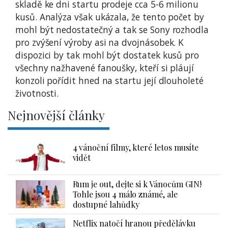
skladě ke dni startu prodeje cca 5-6 milionu
kusů. Analýza však ukázala, že tento počet by
mohl být nedostatečný a tak se Sony rozhodla
pro zvýšení výroby asi na dvojnásobek. K
dispozici by tak mohl být dostatek kusů pro
všechny nažhavené fanoušky, kteří si pláují
konzoli pořídit hned na startu její dlouholeté
životnosti.
Nejnovější články
4 vánoční filmy, které letos musíte
vidět
Rum je out, dejte si k Vánocům GIN!
Tohle jsou 4 málo známé, ale
dostupné lahůdky
Netflix natočí hranou předělávku