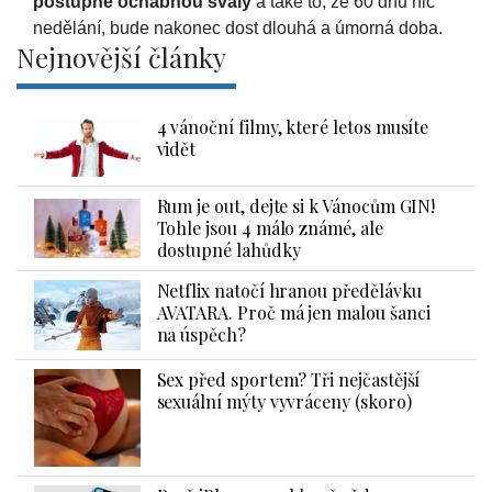
postupně ochabnou svaly
a také to, že 60 dnů nic
nedělání, bude nakonec dost dlouhá a úmorná doba.
Nejnovější články
4 vánoční filmy, které letos musíte
vidět
Rum je out, dejte si k Vánocům GIN!
Tohle jsou 4 málo známé, ale
dostupné lahůdky
Netflix natočí hranou předělávku
AVATARA. Proč má jen malou šanci
na úspěch?
Sex před sportem? Tři nejčastější
sexuální mýty vyvráceny (skoro)