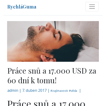
RychláGuma
Práce snů a 17.000 USD za
60 dní k tomu!
admin
|
7. duben 2017 |
|
#
zajímavosti
#
věda
Práce snů a 17.000