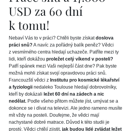
USD za 60 dní
k tomu!
Nebaví Vás to v práci? Chtěli byste získat
doslova
práci snů?
A navíc za pořádný balík peněz? Vědci
z vesmírného centra hledají uchazeče. Patříte mezi ty
lidi, kteří dokážou
proležet celý víkend v posteli?
Patří spánek mezi Vaši nejlepší část dne? Pak byste
možná mohli získat svojí opravdovou práci snů.
Francouzští vědci z
Institutu pro kosmické lékařství
a fyziologii
nedaleko Toulouse hledají dobrovolníky,
kteří by dokázali
ležet 60 dní na zádech a nic
nedělat.
Podle všeho přitom můžete jíst, umývat se a
dokonce se i dívat na televizi. Ale jedno rameno musíte
mít vždy na posteli. Doufejme, že vědci mají
nachystané dobré matrace. Důvod k této studii je
prostý. Vědci chtějí zjistit,
jak budou lidé zvládat ležet