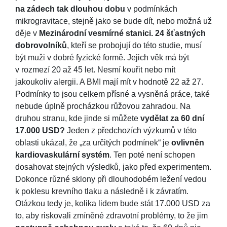
na zádech tak dlouhou dobu
v podmínkách
mikrogravitace, stejně jako se bude dít, nebo možná už
děje v
Mezinárodní vesmírné stanici.
24 šťastných
dobrovolníků
, kteří se probojují do této studie, musí
být muži v dobré fyzické formě. Jejich věk má být
v rozmezí 20 až 45 let. Nesmí kouřit nebo mít
jakoukoliv alergii. A BMI mají mít v hodnotě 22 až 27.
Podmínky to jsou celkem přísné a vysněná práce, také
nebude úplně procházkou růžovou zahradou. Na
druhou stranu, kde jinde si můžete
vydělat za 60 dní
17.000 USD?
Jeden z předchozích výzkumů v této
oblasti ukázal, že „za určitých podmínek“ je
ovlivněn
kardiovaskulární systém
. Ten poté není schopen
dosahovat stejných výsledků, jako před experimentem.
Dokonce různé sklony při dlouhodobém ležení vedou
k poklesu krevního tlaku a následně i k závratím.
Otázkou tedy je, kolika lidem bude stát 17.000 USD za
to, aby riskovali zmíněné zdravotní problémy, to že jim