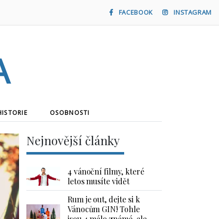
FACEBOOK
INSTAGRAM
a
HISTORIE
OSOBNOSTI
Nejnovější články
4 vánoční filmy, které
letos musíte vidět
Rum je out, dejte si k
Vánocům GIN! Tohle
jsou 4 málo známé, ale