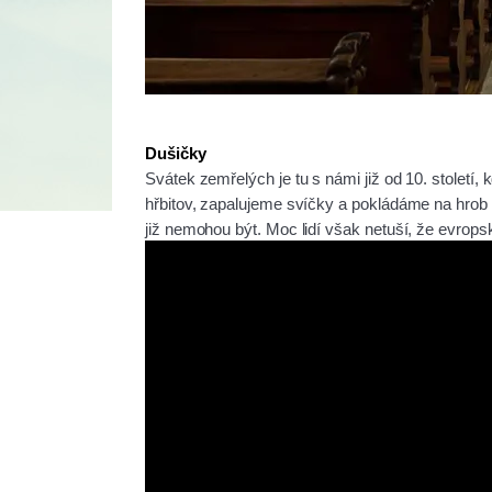
Dušičky
Svátek zemřelých je tu s námi již od 10. století,
hřbitov, zapalujeme svíčky a pokládáme na hrob 
již nemohou být. Moc lidí však netuší, že evro