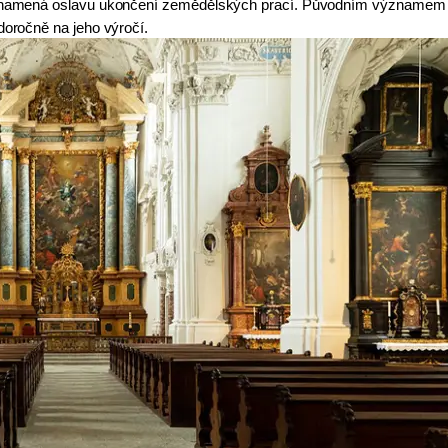
a znamená oslavu ukončení zemědělských prací. Původním významem 
doročně na jeho výročí. 