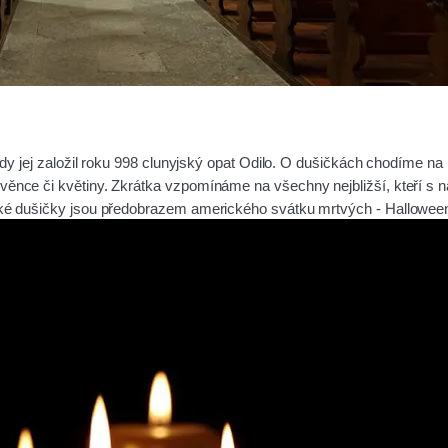
 kdy jej založil roku 998 clunyjský opat Odilo. O dušičkách chodíme na 
věnce či květiny. Zkrátka vzpomínáme na všechny nejbližší, kteří s n
pské dušičky jsou předobrazem amerického svátku mrtvých - Hallowee