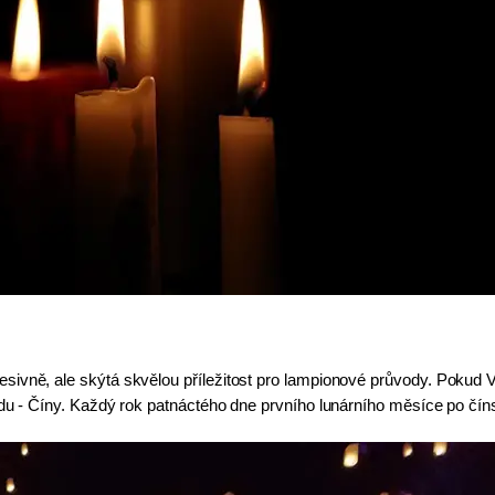
ivně, ale skýtá skvělou příležitost pro lampionové průvody. Pokud V
odu - Číny. Každý rok patnáctého dne prvního lunárního měsíce po čín