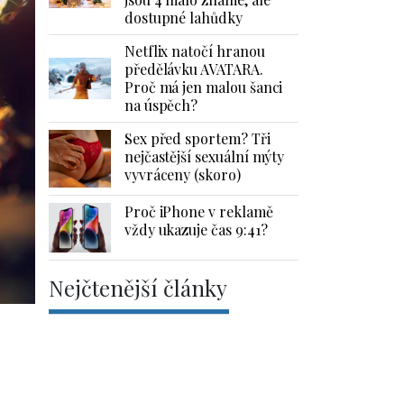
dostupné lahůdky
Netflix natočí hranou
předělávku AVATARA.
Proč má jen malou šanci
na úspěch?
Sex před sportem? Tři
nejčastější sexuální mýty
vyvráceny (skoro)
Proč iPhone v reklamě
vždy ukazuje čas 9:41?
Nejčtenější články