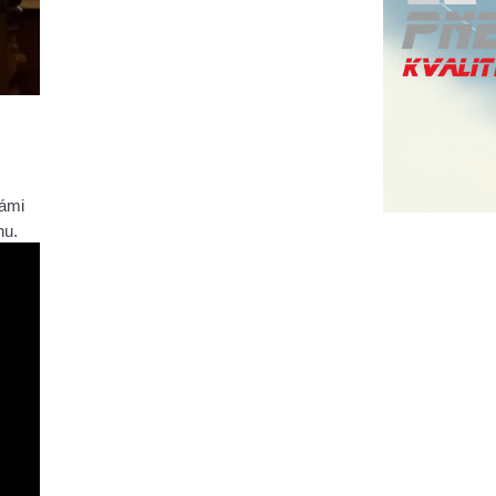
ámi 
nu.