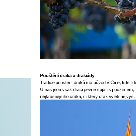
Pouštění draka a drakiády
Tradice pouštění draků má původ v Číně, kde lidé v
U nás jsou však draci pevně spjati s podzimem, k
nejkrásnějšího draka, či který drak vyletí nejvýš.