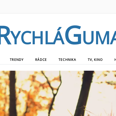
RychláGum
TRENDY
RÁDCE
TECHNIKA
TV, KINO