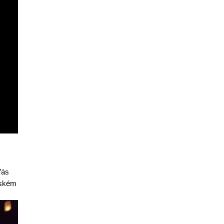
ás 
ském 