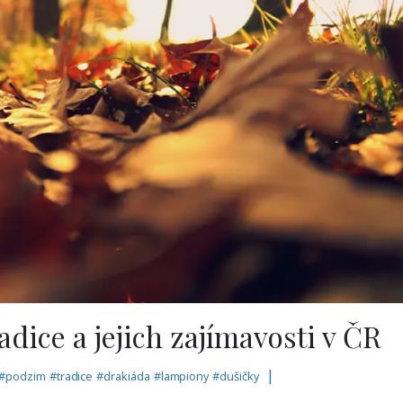
dice a jejich zajímavosti v ČR
|
#
podzim
#
tradice
#
drakiáda
#
lampiony
#
dušičky