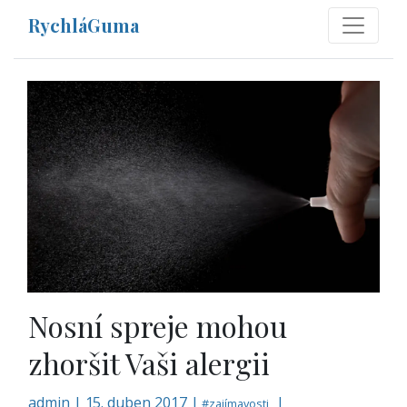
RychláGuma
Nosní spreje mohou
zhoršit Vaši alergii
admin
|
15. duben 2017 |
|
#
zajímavosti