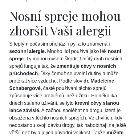
Nosní spreje mohou
zhoršit Vaši alergii
S teplým počasím přichází i pyl a to znamená i
sezonní alergie.
Mnoho lidí používá jako lék
nosní
spreje
. Ty mohou ovšem škodit. Určitý druh nosních
sprejů funguje tak, že
zmenšuje cévy v nosních
průchodech
. Díky čemuž se uvolní dutiny a může
protékat více vzduchu. Podle slov
dr. Madeleine
Schabergové
, časté používání těchto sprejů
způsobuje více problémů, než užitku. Po několika
dnech stálého užívání, se tyto
krevní cévy stanou
lehce závislé.
A začnou spoléhat na drogu, která je
obsažena v těchto nosních sprejích. Ve chvílích, kdy
nedostanou svojí dávku drogy, tak nabobtnají na ještě
větší, než byla jejich původní velikost. Takže
můžete