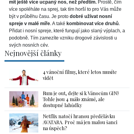
mít ještě více ucpaný nos, než předtím.
Prostě, čím
více spoléháte na sprej, tak tím horší to pro Vás může
být v průběhu času. Je proto
dobré užívat nosní
spreje v malé míře
. A také
kombinovat více druhů
.
Přidat i nosní spreje, které fungují jako slaný výplach, a
podobně. Tím zamezíte vzniku drogové závislosti u
svých nosních cév.
Nejnovější články
4 vánoční filmy, které letos musíte
vidět
Rum je out, dejte si k Vánocům GIN!
Tohle jsou 4 málo známé, ale
dostupné lahůdky
Netflix natočí hranou předělávku
AVATARA. Proč má jen malou šanci
na úspěch?