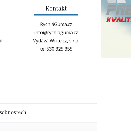
Kontakt
RychláGuma.cz
info@rychlaguma.cz
í
Vydává
Write.cz, s.r.o.
tel.530 325 355
osobnostech .