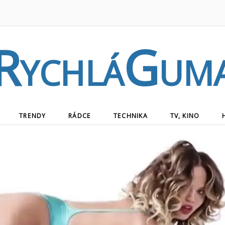
RychláGum
TRENDY
RÁDCE
TECHNIKA
TV, KINO