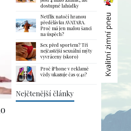
dostupné lahůdky
Netflix natočí hranou
předělávku AVATARA.
Proč má jen malou šanci
na úspěch?
Sex před sportem? Tři
nejčastější sexuální mýty
vyvráceny (skoro)
Proč iPhone v reklamě
vždy ukazuje čas 9:41?
Nejčtenější články
no