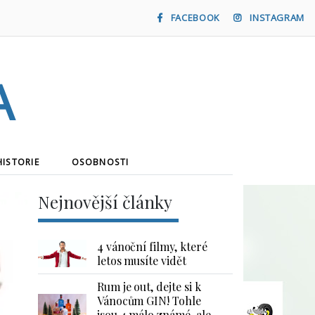
FACEBOOK
INSTAGRAM
a
HISTORIE
OSOBNOSTI
Nejnovější články
4 vánoční filmy, které
letos musíte vidět
Rum je out, dejte si k
Vánocům GIN! Tohle
jsou 4 málo známé, ale