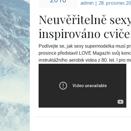
admin
|
28. prosinec 2
Neuvěřitelně sexy
inspirováno cviče
Podívejte se, jak sexy supermodelka musí pra
prosince představil LOVE Magazín svůj koncep
instruktážního aerobik videa z 80. let. I pro 