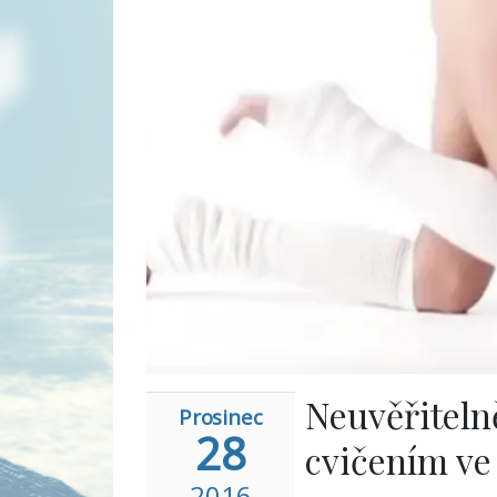
Neuvěřitelně
Prosinec
28
cvičením ve 
2016