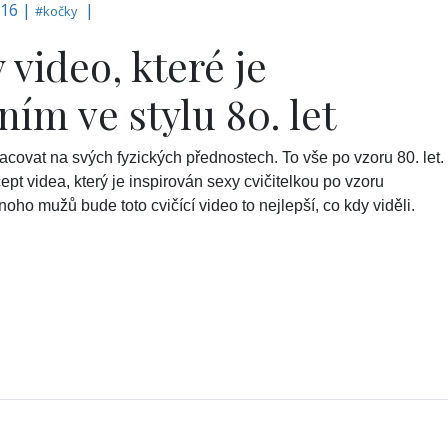
016 |
|
#
kočky
 video, které je
ním ve stylu 80. let
covat na svých fyzických přednostech. To vše po vzoru 80. let.
t videa, který je inspirován sexy cvičitelkou po vzoru
mnoho mužů bude toto cvičící video to nejlepší, co kdy viděli.