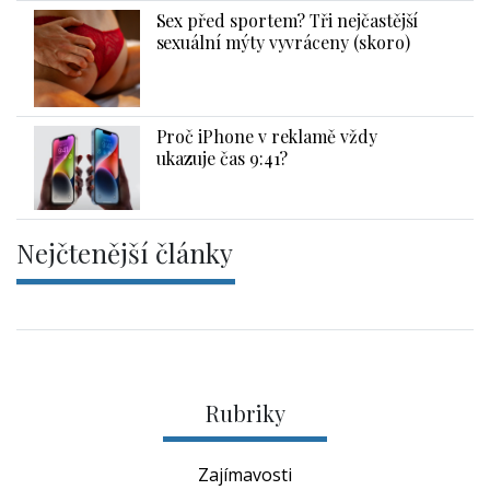
Sex před sportem? Tři nejčastější
sexuální mýty vyvráceny (skoro)
Proč iPhone v reklamě vždy
ukazuje čas 9:41?
Nejčtenější články
Rubriky
Zajímavosti