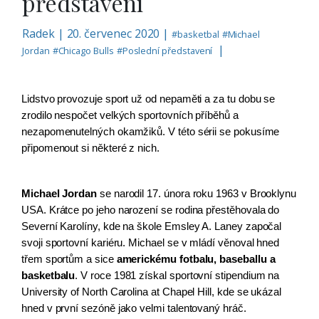
představení
Radek
|
20. červenec 2020 |
#
basketbal
#
Michael
|
Jordan
#
Chicago Bulls
#
Poslední představení
Lidstvo provozuje sport už od nepaměti a za tu dobu se 
zrodilo nespočet velkých sportovních příběhů a 
nezapomenutelných okamžiků. V této sérii se pokusíme 
připomenout si některé z nich.
Michael Jordan
 se narodil 17. února roku 1963 v Brooklynu 
USA. Krátce po jeho narození se rodina přestěhovala do 
Severní Karolíny, kde na škole Emsley A. Laney započal 
svoji sportovní kariéru. Michael se v mládí věnoval hned 
třem sportům a sice 
americkému fotbalu, baseballu a 
basketbalu
. V roce 1981 získal sportovní stipendium na 
University of North Carolina at Chapel Hill, kde se ukázal 
hned v první sezóně jako velmi talentovaný hráč.