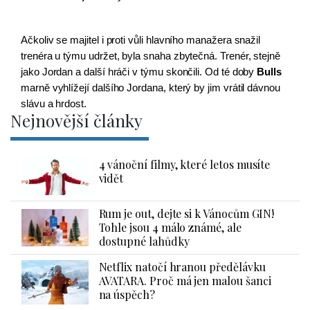
Ačkoliv se majitel i proti vůli hlavního manažera snažil 
trenéra u týmu udržet, byla snaha zbytečná. Trenér, stejně 
jako Jordan a další hráči v týmu skončili. Od té doby 
Bulls
marně vyhlížejí dalšího Jordana, který by jim vrátil dávnou 
slávu a hrdost.
Nejnovější články
4 vánoční filmy, které letos musíte
vidět
Rum je out, dejte si k Vánocům GIN!
Tohle jsou 4 málo známé, ale
dostupné lahůdky
Netflix natočí hranou předělávku
AVATARA. Proč má jen malou šanci
na úspěch?