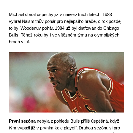
Michael sbíral úspěchy již v univerzitních letech. 1983 
vyhrál Naismithův pohár pro nejlepšího hráče, o rok později 
to byl Woodenův pohár. 1984 už byl draftován do Chicago 
Bulls. Téhož roku byl i ve vítězném týmu na olympijských 
hrách v LA.
První sezóna
 nebyla z pohledu Bulls příliš úspěšná, když 
tým vypadl již v prvním kole playoff. Druhou sezónu si pro 