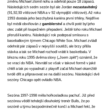
změnu Michael zlomil nohu a odehrál pouze 18 zápasů. 
Následujících sedm sezón byl ale Jordan 
nezastavitelný
(91,92,93 vítězové NBA a v 92 olympijští vítězové). Až roku 
1993 dostala jeho bezchybná kariéra první trhliny. Nejdříve 
byl médii obviňován z 
gamblerství
 a chvíli poté byl jeho 
otec zabit při loupežném přepadení. Ještě toho roku Michael 
přerušil kariéru. Následující rok podepsal smlouvu s 
baseballovým týmem Chicago White Sox. Michael zvládl 
odehrát pár zápasů v nejvyšší soutěži, ale brzy přišla 
stávka a tak se Michael rozhodl vrátit k basketbalu. V 
březnu roku 1995 dvěma slovy („Jsem zpět“) oznámil, že 
se vrací do NBA. Nevrátil se však v takové formě v jaké 
chtěl a tak po vypadnutí z playoff začal Michael okamžitě 
tvrdě dřít a připravovat se na další sezónu. Následující dvě 
sezóny Chicago opět ovládlo NBA.
Sezóna 1997-1998 měla hořkosladkou pachuť. Již před 
sezónou věděl tehdejší dlouholetý trenér Bulls, že po 
sezóně u týmu bezpodmínečně končí a Michael řekl, že 