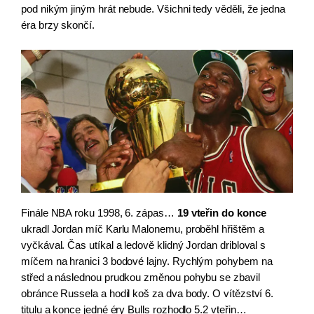
pod nikým jiným hrát nebude. Všichni tedy věděli, že jedna 
éra brzy skončí.
Finále NBA roku 1998, 6. zápas… 
19 vteřin do konce
ukradl Jordan míč Karlu Malonemu, proběhl hřištěm a 
vyčkával. Čas utíkal a ledově klidný Jordan dribloval s 
míčem na hranici 3 bodové lajny. Rychlým pohybem na 
střed a následnou prudkou změnou pohybu se zbavil 
obránce Russela a hodil koš za dva body. O vítězství 6. 
titulu a konce jedné éry Bulls rozhodlo 5.2 vteřin…