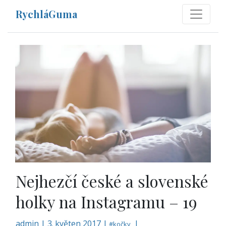
RychláGuma
Nejhezčí české a slovenské
holky na Instagramu – 19
admin
|
3. květen 2017 |
|
#
kočky