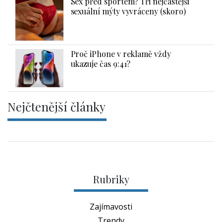
Sex před sportem? Tři nejčastější
sexuální mýty vyvráceny (skoro)
Proč iPhone v reklamě vždy
ukazuje čas 9:41?
Nejčtenější články
Rubriky
Zajímavosti
Trendy