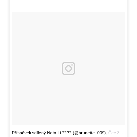
,
Příspěvek sdílený Nata Li ???? (@brunette_009)
Čec 30, 2016 v 1:18 PDT