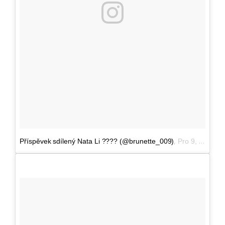
,
Příspěvek sdílený Nata Li ???? (@brunette_009)
Pro 9, 2016 v 3:26 PST