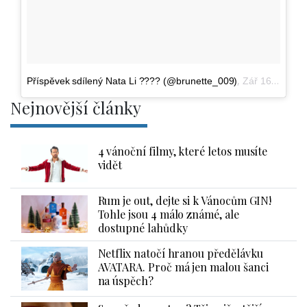
,
Příspěvek sdílený Nata Li ???? (@brunette_009)
Zář 16, 2016 v 6:34 PDT
Nejnovější články
4 vánoční filmy, které letos musíte
vidět
Rum je out, dejte si k Vánocům GIN!
Tohle jsou 4 málo známé, ale
dostupné lahůdky
Netflix natočí hranou předělávku
AVATARA. Proč má jen malou šanci
na úspěch?