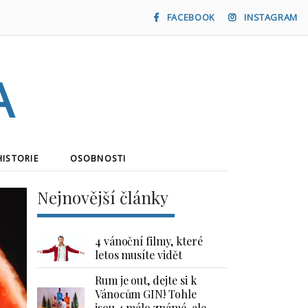
FACEBOOK
INSTAGRAM
a
HISTORIE
OSOBNOSTI
Nejnovější články
4 vánoční filmy, které
letos musíte vidět
Rum je out, dejte si k
Vánocům GIN! Tohle
jsou 4 málo známé, ale