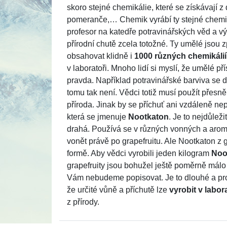
skoro stejné chemikálie, které se získávají z 
pomeranče,… Chemik vyrábí ty stejné chemik
profesor na katedře potravinářských věd a v
přírodní chutě zcela totožné. Ty umělé jsou 
obsahovat klidně i
1000 různých chemikálií
v laboratoři. Mnoho lidí si myslí, že umělé p
pravda. Například potravinářské barviva se do
tomu tak není. Vědci totiž musí použít přesně
příroda. Jinak by se příchuť ani vzdáleně ne
která se jmenuje
Nootkaton
. Je to nejdůleži
drahá. Používá se v různých vonných a arom
vonět právě po grapefruitu. Ale Nootkaton z gr
formě. Aby vědci vyrobili jeden kilogram
Noo
grapefruity jsou bohužel ještě poměrně málo 
Vám nebudeme popisovat. Je to dlouhé a pro 
že určité vůně a příchutě lze
vyrobit v labor
z přírody.