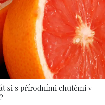
át si s přírodními chutěmi v
?