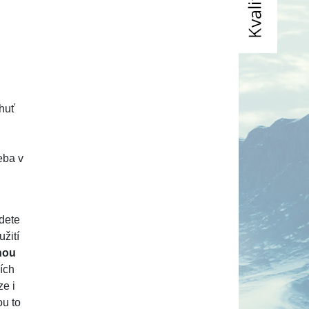
chuť
řeba v
jdete
žití
hou
ších
ze i
ou to