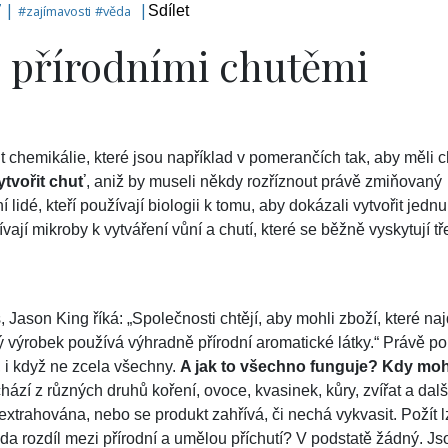
7 |
|
#
zajímavosti
#
věda
Sdílet
s přírodními chutěmi
 chemikálie, které jsou například v pomerančích tak, aby měli 
ytvořit chuť
, aniž by museli někdy rozříznout právě zmiňovaný
 lidé, kteří používají biologii k tomu, aby dokázali vytvořit jednu
ívají mikroby k vytváření vůní a chutí, které se běžně vyskytují t
, Jason King říká: „Společnosti chtějí, aby mohli zboží, které na
 výrobek používá výhradně přírodní aromatické látky.“ Právě pou
, i když ne zcela všechny.
A jak to všechno funguje? Kdy mo
hází z různých druhů koření, ovoce, kvasinek, kůry, zvířat a dal
xtrahována, nebo se produkt zahřívá, či nechá vykvasit. Požít l
teda rozdíl mezi přírodní a umělou příchutí? V podstatě žádný. Js