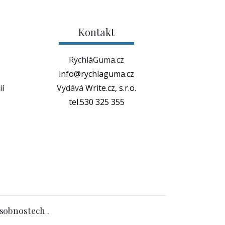
Kontakt
RychláGuma.cz
info@rychlaguma.cz
í
Vydává
Write.cz, s.r.o.
tel.530 325 355
osobnostech .