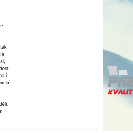
že
 tak
lá
si,
 dost
mají
emické
,
ěli,
em