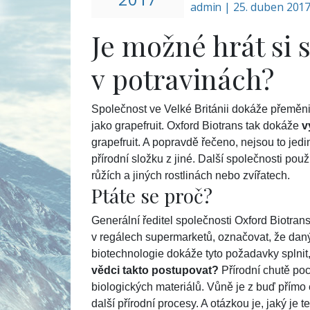
admin
|
25. duben 201
Je možné hrát si 
v potravinách?
Společnost ve Velké Británii dokáže přeměnit
jako grapefruit. Oxford Biotrans tak dokáže
v
grapefruit. A popravdě řečeno, nejsou to jediní
přírodní složku z jiné. Další společnosti použ
růžích a jiných rostlinách nebo zvířatech.
Ptáte se proč?
Generální ředitel společnosti Oxford Biotrans
v regálech supermarketů, označovat, že daný
biotechnologie dokáže tyto požadavky splnit
vědci takto postupovat?
Přírodní chutě poc
biologických materiálů. Vůně je z buď přímo e
další přírodní procesy. A otázkou je, jaký je 