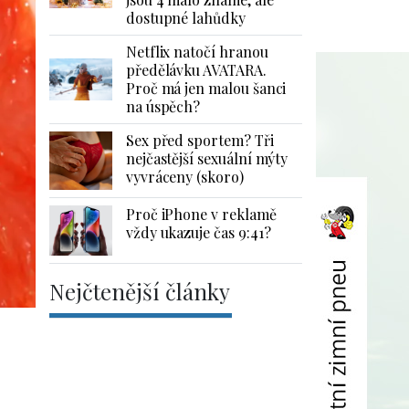
dostupné lahůdky
Netflix natočí hranou
předělávku AVATARA.
Proč má jen malou šanci
na úspěch?
Sex před sportem? Tři
nejčastější sexuální mýty
vyvráceny (skoro)
Proč iPhone v reklamě
vždy ukazuje čas 9:41?
Nejčtenější články