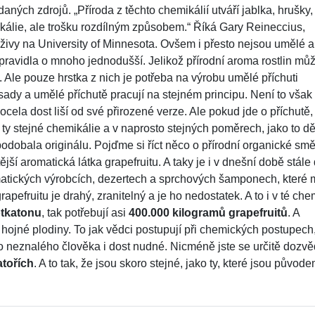
daných zdrojů. „Příroda z těchto chemikálií utváří jablka, hrušky,
álie, ale trošku rozdílným způsobem.“ Říká Gary Reineccius,
ýživy na University of Minnesota. Ovšem i přesto nejsou umělé a
zpravidla o mnoho jednodušší. Jelikož přírodní aroma rostlin mů
. Ale pouze hrstka z nich je potřeba na výrobu umělé příchuti
řísady a umělé příchutě pracují na stejném principu. Není to však
cela dost liší od své přirozené verze. Ale pokud jde o příchutě,
 ty stejné chemikálie a v naprosto stejných poměrech, jako to dě
podobala originálu. Pojďme si říct něco o přírodní organické smě
tější aromatická látka grapefruitu. A taky je i v dnešní době stále
atických výrobcích, dezertech a sprchových šamponech, které 
apefruitu je drahý, zranitelný a je ho nedostatek. A to i v té ch
tkatonu
, tak potřebují asi
400.000 kilogramů grapefruitů
. A
hojné plodiny. To jak vědci postupují při chemických postupech
neznalého člověka i dost nudné. Nicméně jste se určitě dozvěd
atořích
. A to tak, že jsou skoro stejné, jako ty, které jsou původ