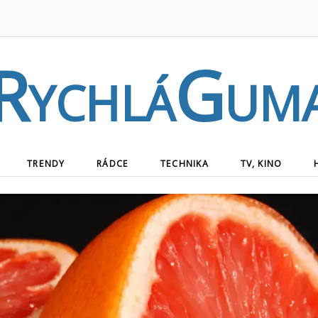
RychláGum
TRENDY
RÁDCE
TECHNIKA
TV, KINO