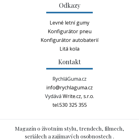
Odkazy
Levné letní gumy
Konfigurátor pneu
Konfigurátor autobaterií
Litá kola
Kontakt
RychláGuma.cz
info@rychlaguma.cz
Vydává
Write.cz, s.r.o.
tel.530 325 355
Magazín o životním stylu, trendech, filmech,
seriálech a zajímavých osobnostech .