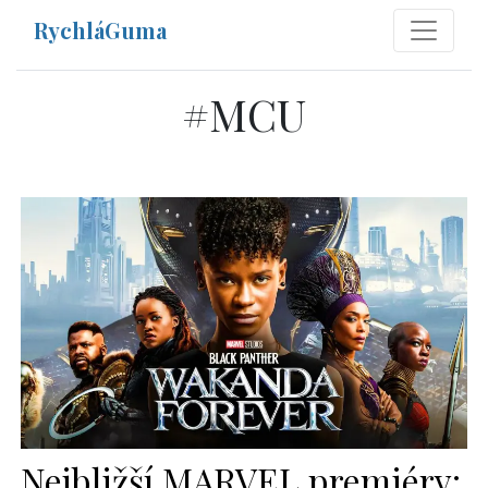
RychláGuma
#
MCU
Nejbližší MARVEL premiéry: