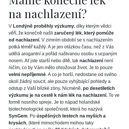
na nachlazení?
V
Londýně proběhly výzkumy
, díky kterým vědci
věří, že konečně našli
zaručený lék, který pomůže
od nachlazení.
V zimním období se s nachlazením
potká téměř každý. A je jen otázkou času, než z Vás
udělá arogantní a pořád naštvanou osobu s ucpaným
nosem. Ať jste starší nebo dítě, tak
nachlazení
není
ničím, co by Vám mělo ohrožovat život. Je to pouze
velmi nepříjemné
. A co je horší, nedostane od svého
okolí žádný soucit, ale pouze vyhýbající pohledy a
odstup z Vaší blízké zóny. Nicméně,
po desetiletích
výzkumu je na cestě k nám lék na nachlazení.
To ve
formě nosního spreje. Je to nápad holandské
biotechnologické společnosti, která ho nazývá
SynGem
. Po
úspěšných testech na myších a
krysách
, (které mimochodem mohou taky