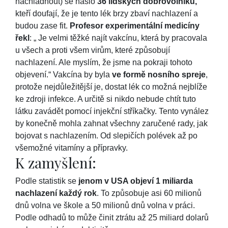
nachladnout) se našlo
36 lidských dobrovolníků,
kteří doufají, že je tento lék brzy zbaví nachlazení a
budou zase fit.
Profesor experimentální medicíny
řekl
: „ Je velmi těžké najít vakcínu, která by pracovala
u všech a proti všem virům, které způsobují
nachlazení. Ale myslím, že jsme na pokraji tohoto
objevení.“ Vakcína by byla
ve formě nosního spreje
,
protože nejdůležitější je, dostat lék co možná nejblíže
ke zdroji infekce. A určitě si nikdo nebude chtít tuto
látku zavádět pomocí injekční stříkačky. Tento vynález
by konečně mohla zahnat všechny zaručené rady, jak
bojovat s nachlazením. Od slepičích polévek až po
všemožné vitamíny a přípravky.
K zamyšlení:
Podle statistik se
jenom v USA objeví 1 miliarda
nachlazení každý rok
. To způsobuje asi 60 milionů
dnů volna ve škole a 50 milionů dnů volna v práci.
Podle odhadů to může činit ztrátu až 25 miliard dolarů