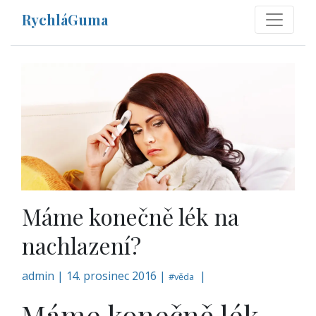
RychláGuma
Máme konečně lék na
nachlazení?
admin
|
14. prosinec 2016 |
|
#
věda
Máme konečně lék