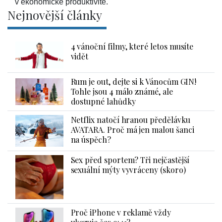
v ekonomické produktivitě.
Nejnovější články
4 vánoční filmy, které letos musíte
vidět
Rum je out, dejte si k Vánocům GIN!
Tohle jsou 4 málo známé, ale
dostupné lahůdky
Netflix natočí hranou předělávku
AVATARA. Proč má jen malou šanci
na úspěch?
Sex před sportem? Tři nejčastější
sexuální mýty vyvráceny (skoro)
Proč iPhone v reklamě vždy