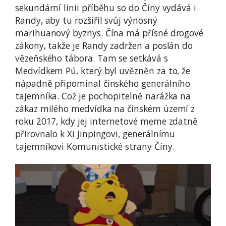
sekundární linii příběhu so do Číny vydává i
Randy, aby tu rozšířil svůj výnosný
marihuanový byznys. Čína má přísné drogové
zákony, takže je Randy zadržen a poslán do
vězeňského tábora. Tam se setkává s
Medvídkem Pú, který byl uvězněn za to, že
nápadně připomínal čínského generálního
tajemníka. Což je pochopitelně narážka na
zákaz milého medvídka na čínském území z
roku 2017, kdy jej internetové meme zdatně
přirovnalo k Xi Jinpingovi, generálnímu
tajemníkovi Komunistické strany Číny.