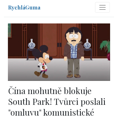
RychláGuma
Čína mohutně blokuje
South Park! Tvůrci poslali
"omluvu" komunistické