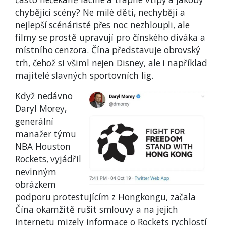
chybějící scény? Ne milé děti, nechybějí a
nejlepší scénáristé přes noc nezhloupli, ale
filmy se prostě upravují pro čínského diváka a
místního cenzora. Čína představuje obrovský
trh, čehož si všiml nejen Disney, ale i například
majitelé slavných sportovních lig.
Když nedávno
Daryl Morey,
generální
manažer týmu
NBA Houston
Rockets, vyjádřil
nevinným
obrázkem
podporu protestujícím z Hongkongu, začala
Čína okamžitě rušit smlouvy a na jejich
internetu mizely informace o Rockets rychlostí