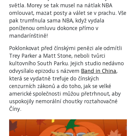
světla. Morey se tak musel na nátlak NBA
omlouvat, mazat posty a válet se v prachu. Vše
pak trumfnula sama NBA, když vydala
poníženou omluvu dokonce přímo v
mandarínštině!
Poklonkovat před čínskými penězi ale odmítli
Trey Parker a Matt Stone, neboli tvůrci
kultovního South Parku. Jejich studio nedávno
odvysílalo epizodu s názvem
Band in China
,
která se vydatně trefuje do čínských
cenzurních zákonů a do toho, jak se velké
americké společnosti můžou přetrhnout, aby
uspokojily nemorální choutky roztahovačné
Číny.