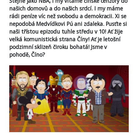
Stejně jako NBA, i my vítáme čínské cenzory do
našich domovů a do našich srdcí. I my máme
rádi peníze víc než svobodu a demokracii. Xi se
nepodobá Medvídkovi Pú ani zdaleka. Pusťte si
naši třístou epizodu tuhle středu v 10! Ať žije
velká komunistická strana Číny! Ať je letošní
podzimní sklizeň čiroku bohatá! Jsme v
pohodě, Číno?