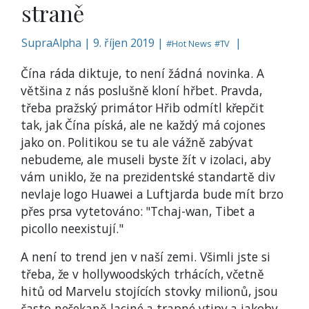
straně
SupraAlpha
|
9. říjen 2019 |
|
#
Hot News
#
TV
Čína ráda diktuje, to není žádná novinka. A
většina z nás poslušně kloní hřbet. Pravda,
třeba pražský primátor Hřib odmítl křepčit
tak, jak Čína píská, ale ne každý má cojones
jako on. Politikou se tu ale vážně zabývat
nebudeme, ale museli byste žít v izolaci, aby
vám uniklo, že na prezidentské standartě div
nevlaje logo Huawei a Luftjarda bude mít brzo
přes prsa vytetováno: "Tchaj-wan, Tibet a
picollo neexistují."
A není to trend jen v naší zemi. Všimli jste si
třeba, že v hollywoodských trhácích, včetně
hitů od Marvelu stojících stovky milionů, jsou
často nečekaně laciné a trapné vtipy a jakoby