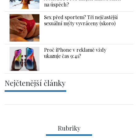
na úspěch?
Sex před sportem? Tři nejčastější
sexuální mýty vyvráceny (skoro)
Proč iPhone v reklamě vždy
ukazuje čas 9:41?
Nejčtenější články
Rubriky