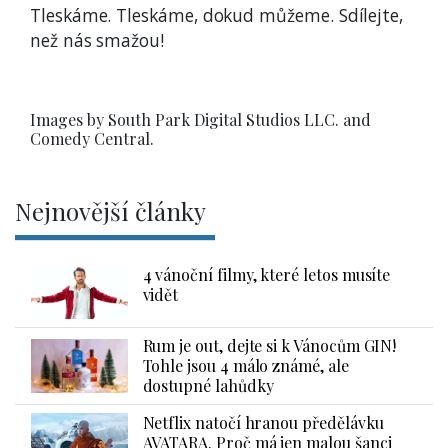
Tleskáme. Tleskáme, dokud můžeme. Sdílejte,
než nás smažou!
Images by South Park Digital Studios LLC. and
Comedy Central.
Nejnovější články
4 vánoční filmy, které letos musíte
vidět
Rum je out, dejte si k Vánocům GIN!
Tohle jsou 4 málo známé, ale
dostupné lahůdky
Netflix natočí hranou předělávku
AVATARA. Proč má jen malou šanci