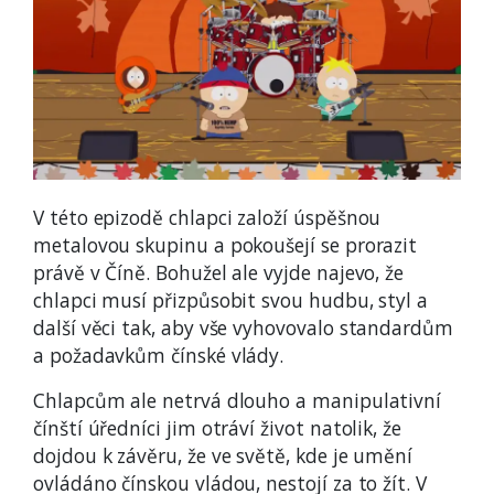
V této epizodě chlapci založí úspěšnou
metalovou skupinu a pokoušejí se prorazit
právě v Číně. Bohužel ale vyjde najevo, že
chlapci musí přizpůsobit svou hudbu, styl a
další věci tak, aby vše vyhovovalo standardům
a požadavkům čínské vlády.
Chlapcům ale netrvá dlouho a manipulativní
čínští úředníci jim otráví život natolik, že
dojdou k závěru, že ve světě, kde je umění
ovládáno čínskou vládou, nestojí za to žít. V