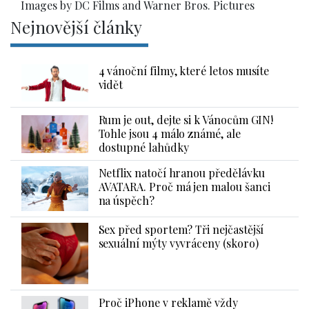
Images by DC Films and Warner Bros. Pictures
Nejnovější články
4 vánoční filmy, které letos musíte
vidět
Rum je out, dejte si k Vánocům GIN!
Tohle jsou 4 málo známé, ale
dostupné lahůdky
Netflix natočí hranou předělávku
AVATARA. Proč má jen malou šanci
na úspěch?
Sex před sportem? Tři nejčastější
sexuální mýty vyvráceny (skoro)
Proč iPhone v reklamě vždy