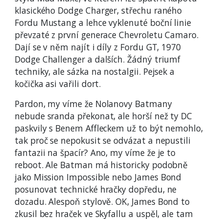
klasického Dodge Charger, střechu raného
Fordu Mustang a lehce vyklenuté boční linie
převzaté z první generace Chevroletu Camaro.
Dají se v něm najít i díly z Fordu GT, 1970
Dodge Challenger a dalších. Žádný triumf
techniky, ale sázka na nostalgii. Pejsek a
kočička asi vařili dort.
Pardon, my víme že Nolanovy Batmany
nebude sranda překonat, ale horší než ty DC
paskvily s Benem Affleckem už to být nemohlo,
tak proč se nepokusit se odvázat a nepustili
fantazii na špacír? Ano, my víme že je to
reboot. Ale Batman má historicky podobně
jako Mission Impossible nebo James Bond
posunovat technické hračky dopředu, ne
dozadu. Alespoň stylově. OK, James Bond to
zkusil bez hraček ve Skyfallu a uspěl, ale tam