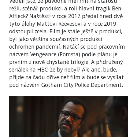
Věděli jste, že původně měl mít na starosti
režii, scénář produkci, a roli hlavní tragik Ben
Affleck? Naštěstí v roce 2017 předal hned dvě
tyto úlohy Mattovi Reevesovi a v roce 2019
odstoupil zcela. Film je stále ještě v produkci,
byl jako většina současných produkcí
ochromen pandemií. Natáčí se pod pracovním
názvem Vengeance (Pomsta) podle plánu je
prvním z nově chystané trilogie. A přidružený
seriálek na HBO že by nebyl? Ale ano, bude,
přijde na řadu dříve než film a bude se vysílat
pod názvem Gotham City Police Department.