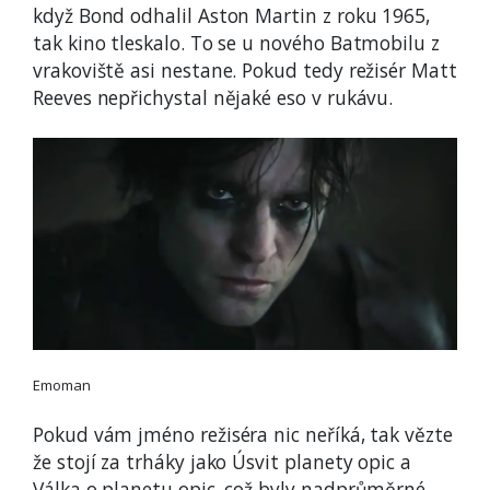
když Bond odhalil Aston Martin z roku 1965,
tak kino tleskalo. To se u nového Batmobilu z
vrakoviště asi nestane. Pokud tedy režisér Matt
Reeves nepřichystal nějaké eso v rukávu.
Emoman
Pokud vám jméno režiséra nic neříká, tak vězte
že stojí za trháky jako Úsvit planety opic a
Válka o planetu opic, což byly nadprůměrné