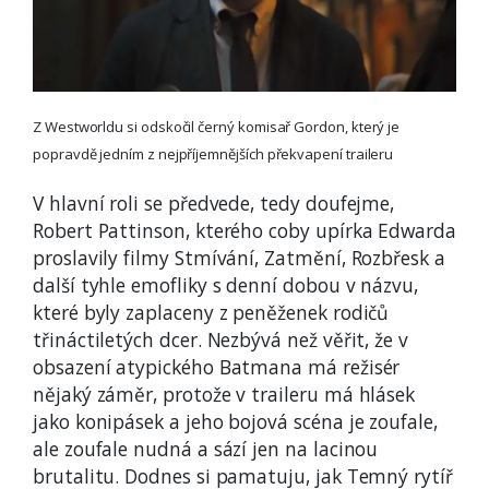
Z Westworldu si odskočil černý komisař Gordon, který je
popravdě jedním z nejpříjemnějších překvapení traileru
V hlavní roli se předvede, tedy doufejme,
Robert Pattinson, kterého coby upírka Edwarda
proslavily filmy Stmívání, Zatmění, Rozbřesk a
další tyhle emofliky s denní dobou v názvu,
které byly zaplaceny z peněženek rodičů
třináctiletých dcer. Nezbývá než věřit, že v
obsazení atypického Batmana má režisér
nějaký záměr, protože v traileru má hlásek
jako konipásek a jeho bojová scéna je zoufale,
ale zoufale nudná a sází jen na lacinou
brutalitu. Dodnes si pamatuju, jak Temný rytíř