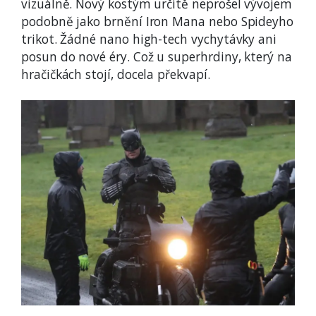
vizuálně. Nový kostým určitě neprošel vývojem
podobně jako brnění Iron Mana nebo Spideyho
trikot. Žádné nano high-tech vychytávky ani
posun do nové éry. Což u superhrdiny, který na
hračičkách stojí, docela překvapí.