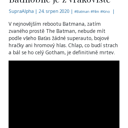
SupraAlpha
|
24. srpen 2020 |
|
#
Batman
#
Film
#
Kino
V nejnovějším rebootu Batmana, zatím
zvaného prostě The Batman, nebude mít
podle všeho Baťas žádné superauto, bojové
hračky ani hromový hlas. Chlap, co budí strach
a bál se ho celý Gotham, je definitivně mrtev.