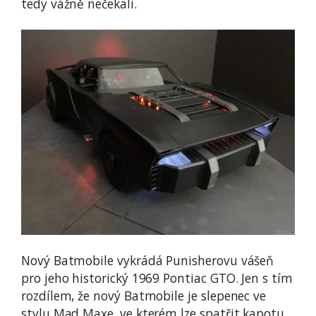
tedy vážně nečekali.
Nový Batmobile vykrádá Punisherovu vášeň
pro jeho historický 1969 Pontiac GTO. Jen s tím
rozdílem, že nový Batmobile je slepenec ve
stylu Mad Maxe, ve kterém lze spatřit kapotu