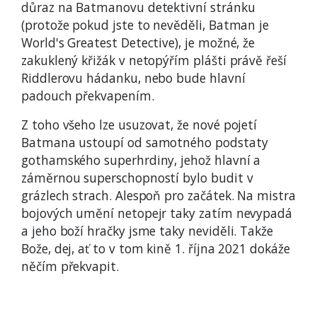
důraz na Batmanovu detektivní stránku
(protože pokud jste to nevěděli, Batman je
World's Greatest Detective), je možné, že
zakuklený křižák v netopýřím plášti právě řeší
Riddlerovu hádanku, nebo bude hlavní
padouch překvapením.
Z toho všeho lze usuzovat, že nové pojetí
Batmana ustoupí od samotného podstaty
gothamského superhrdiny, jehož hlavní a
záměrnou superschopností bylo budit v
grázlech strach. Alespoň pro začátek. Na mistra
bojových umění netopejr taky zatím nevypadá
a jeho boží hračky jsme taky neviděli. Takže
Bože, dej, ať to v tom kině 1. října 2021 dokáže
něčím překvapit.