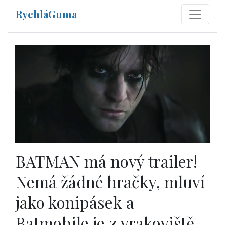
RychláGuma
BATMAN má nový trailer!
Nemá žádné hračky, mluví
jako konipásek a
Batmobile je z vrakoviště