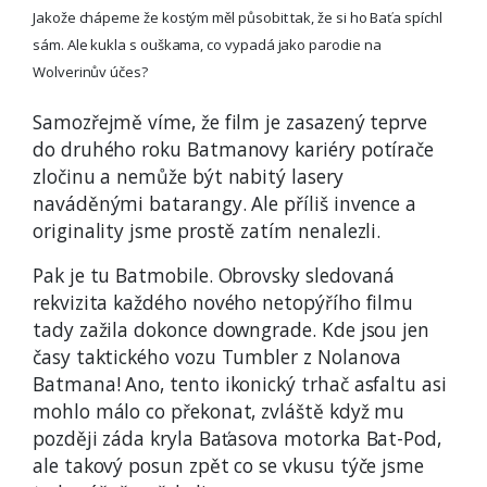
Jakože chápeme že kostým měl působit tak, že si ho Baťa spíchl
sám. Ale kukla s ouškama, co vypadá jako parodie na
Wolverinův účes?
Samozřejmě víme, že film je zasazený teprve
do druhého roku Batmanovy kariéry potírače
zločinu a nemůže být nabitý lasery
naváděnými batarangy. Ale příliš invence a
originality jsme prostě zatím nenalezli.
Pak je tu Batmobile. Obrovsky sledovaná
rekvizita každého nového netopýřího filmu
tady zažila dokonce downgrade. Kde jsou jen
časy taktického vozu Tumbler z Nolanova
Batmana! Ano, tento ikonický trhač asfaltu asi
mohlo málo co překonat, zvláště když mu
později záda kryla Baťasova motorka Bat-Pod,
ale takový posun zpět co se vkusu týče jsme