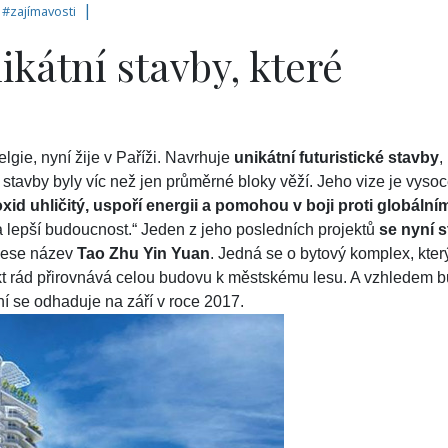
|
|
#
zajímavosti
ikátní stavby, které
gie, nyní žije v Paříži. Navrhuje
unikátní futuristické stavby
,
stavby byly víc než jen průměrné bloky věží. Jeho vize je vyso
xid uhličitý, uspoří energii a pomohou v boji proti globální
a lepší budoucnost.“ Jeden z jeho posledních projektů
se nyní s
ese název
Tao Zhu Yin Yuan
. Jedná se o bytový komplex, kter
ekt rád přirovnává celou budovu k městskému lesu. A vzhledem 
í se odhaduje na září v roce 2017.