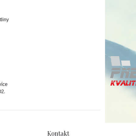
tliny
více
O2.
Kontakt