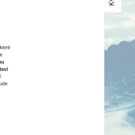
 které
ce
mu
taví
ý
bude