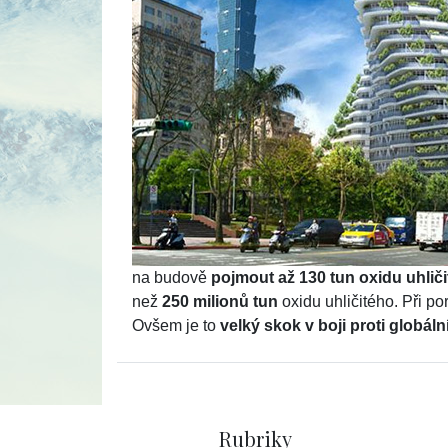
na budově
pojmout až 130 tun oxidu uhliči
než
250 milionů tun
oxidu uhličitého. Při p
Ovšem je to
velký skok v boji proti globál
Rubriky