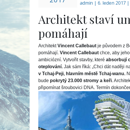
admin
|
6. leden 2017 
Architekt staví un
pomáhají
Architekt
Vincent Callebaut
je původem z Bel
pomáhají.
Vincent Callebaut
chce, aby jeho 
ambiciózní. Vytvořit stavby, které
absorbují o
oteplování.
Jak sám říká: „Chci dát naději n
v Tchaj-Peji, hlavním městě Tchaj-wanu.
N
bude
pokrytý 23.000 stromy a keři
. Archit
připomínat šroubovici DNA. Termín dokončen