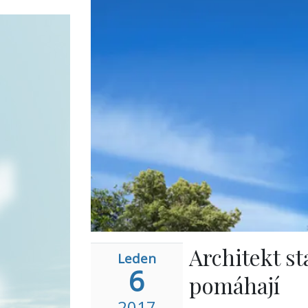
Architekt st
Leden
6
pomáhají
2017