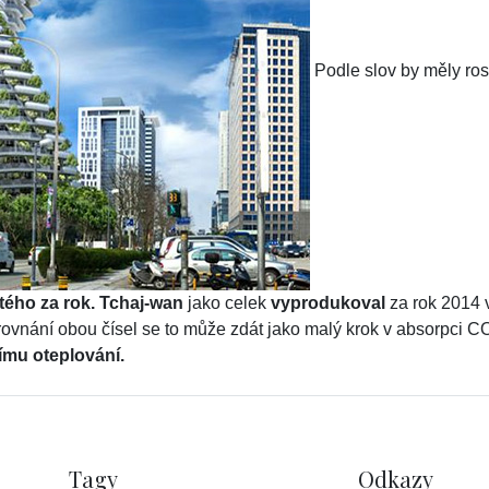
Podle slov by měly ros
tého za rok.
Tchaj-wan
jako celek
vyprodukoval
za rok 2014 
orovnání obou čísel se to může zdát jako malý krok v absorpci C
nímu oteplování.
Tagy
Odkazy