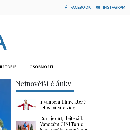
FACEBOOK
INSTAGRAM
a
HISTORIE
OSOBNOSTI
Nejnovější články
4 vánoční filmy, které
letos musíte vidět
Rum je out, dejte si k
Vánocům GIN! Tohle
jsou 4 málo známé, ale