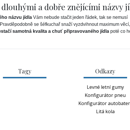
 dlouhými a dobře znějícími názvy jí
ého názvu jídla
Vám nebude stačit jeden řádek, tak se nemusí
ě. Pravděpodobně se šéfkuchař snaží vyzdvihnout maximum věcí,
stačí samotná kvalita a chuť připravovaného jídla
poté co h
Tagy
Odkazy
Levné letní gumy
Konfigurátor pneu
Konfigurátor autobateri
Litá kola