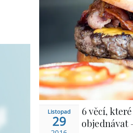
6 věcí, kter
Listopad
29
objednávat 
2016