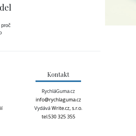
del
 proč
o
Kontakt
RychláGuma.cz
info@rychlaguma.cz
í
Vydává
Write.cz, s.r.o.
tel.530 325 355