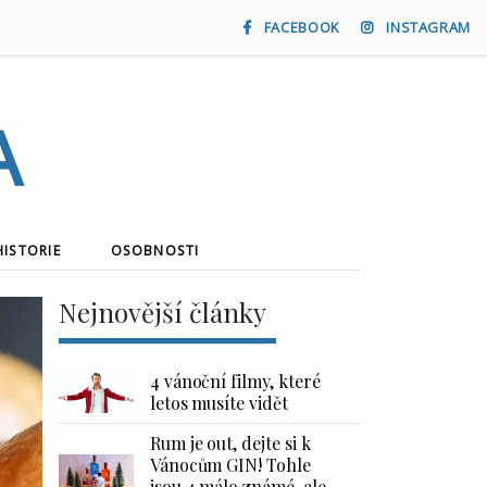
FACEBOOK
INSTAGRAM
a
HISTORIE
OSOBNOSTI
Nejnovější články
4 vánoční filmy, které
letos musíte vidět
Rum je out, dejte si k
Vánocům GIN! Tohle
jsou 4 málo známé, ale