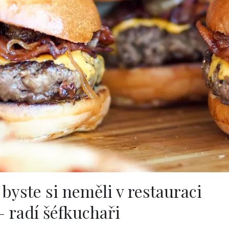
é byste si neměli v restauraci
– radí šéfkuchaři