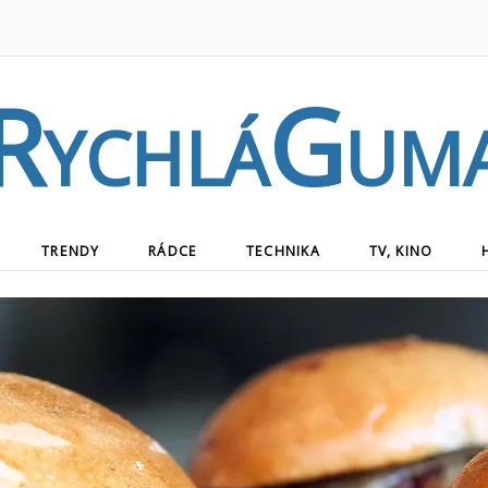
RychláGum
TRENDY
RÁDCE
TECHNIKA
TV, KINO