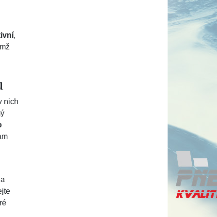
ivní
,
emž
u
v nich
mý
o
Vám
 a
ejte
ré