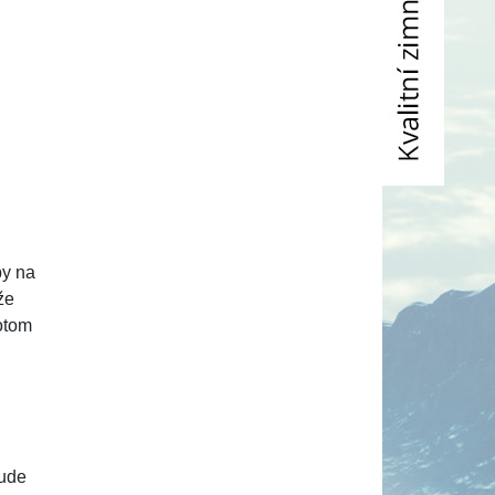
by na
že
otom
bude