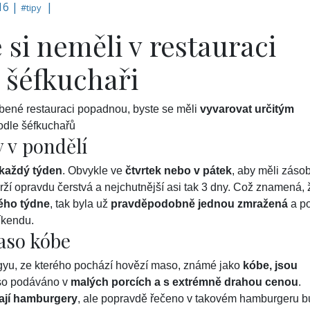
016 |
|
#
tipy
e si neměli v restauraci
 šéfkuchaři
íbené restauraci popadnou, byste se měli
vyvarovat určitým
odle šéfkuchařů
y v pondělí
 každý týden
. Obvykle ve
čtvrtek nebo v pátek
, aby měli záso
rží opravdu čerstvá a nejchutnější asi tak 3 dny. Což znamená, 
ého týdne
, tak byla už
pravděpodobně jednou zmražená
a p
íkendu.
aso kóbe
u, ze kterého pochází hovězí maso, známé jako
kóbe, jsou
aso podáváno v
malých porcích a s extrémně drahou cenou
.
ají hamburgery
, ale popravdě řečeno v takovém hamburgeru 