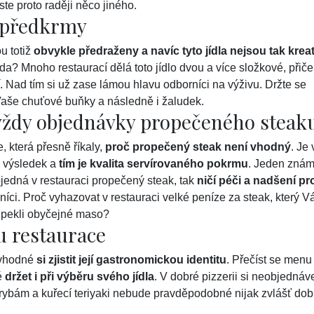
ste proto raději něco jiného.
í předkrmy
u totiž
obvykle předraženy a navíc tyto jídla nejsou tak kreat
oda? Mnoho restaurací dělá toto jídlo dvou a více složkové, přič
. Nad tím si už zase lámou hlavu odborníci na výživu. Držte se
Vaše chuťové buňky a následně i žaludek.
vždy objednávky propečeného steak
 která přesně říkaly,
proč propečený steak není vhodný
. Je 
ý výsledek a
tím je kvalita servírovaného pokrmu
. Jeden zná
objedná v restauraci propečený steak, tak
ničí péči a nadšení pr
zníci. Proč vyhazovat v restauraci velké peníze za steak, který 
 upekli obyčejné maso?
ku restaurace
e vhodné
si zjistit její gastronomickou identitu
. Přečíst se menu
té
držet i při výběru svého jídla
. V dobré pizzerii si neobjednáv
 rybám a kuřecí teriyaki nebude pravděpodobné nijak zvlášť dob