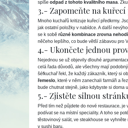
spíše
odpad z tohoto kvalitního masa
. Zku
3.- Zapomeňte na kuřec
Mnoho kuchařů kritizuje kuřecí předkrmy. Jso
jak ostatní položky v nabídce. A další nevýh
se k sobě
různé kombinace zrovna nehodí
něčeho lepšího, co bude větší zábavou pro 
4.- Ukončete jednou pro
Nejednou se už objevily dlouhé argumentace,
celá řada důvodů, ale všechny mají podobn
šéfkuchař řekl, že každý zákazník, který si 
řemeslo
, které v něm zanechali farmáři a ře
bude chutnat stejně, jako kdybyste si doma
5.- Zjistěte silnou strán
Před tím než půjdete do nové restaurace, j
podívat se na místní speciality. A toho se po
těstovinový salát, ve steakhouse se vyhněte
v sushi baru.