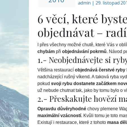
admin
|
29. listopad 2
6 věcí, které byst
objednávat – radí
I přes všechny možné chutě, které Vás v obl
chybám
při
objednávání pokrmů
. Návod p
1.- Neobjednávejte si ryb
Většina restaurací
objednává čerstvé ryby
nadcházející rušný víkend. A taková ryba vyd
pokud
svoji rybu dostanete začátkem nov
už nebude chutnat tak, jako by tomu bylo o v
2.- Přeskakujte hovězí m
Opravdu důvěryhodné
chovy plemene Wagy
maximální vzácností
. Kvůli tomu je toto m
Existují i restaurace, které z tohoto
masa děl