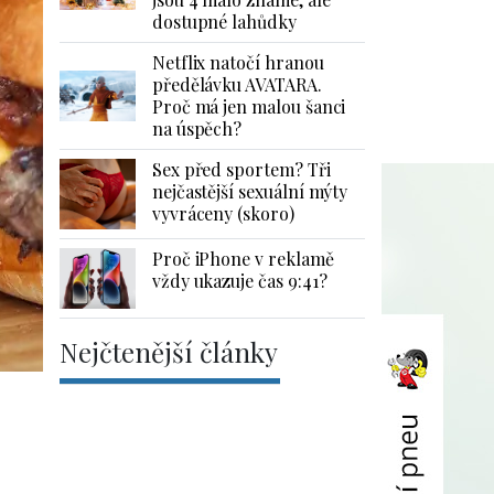
dostupné lahůdky
Netflix natočí hranou
předělávku AVATARA.
Proč má jen malou šanci
na úspěch?
Sex před sportem? Tři
nejčastější sexuální mýty
vyvráceny (skoro)
Proč iPhone v reklamě
vždy ukazuje čas 9:41?
Nejčtenější články