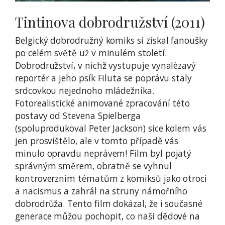
Tintinova dobrodružství (2011)
Belgický dobrodružný komiks si získal fanoušky
po celém světě už v minulém století.
Dobrodružství, v nichž vystupuje vynalézavý
reportér a jeho psík Filuta se poprávu staly
srdcovkou nejednoho mládežníka.
Fotorealistické animované zpracování této
postavy od Stevena Spielberga
(spoluprodukoval Peter Jackson) sice kolem vás
jen prosvištělo, ale v tomto případě vás
minulo opravdu neprávem! Film byl pojatý
správným směrem, obratně se vyhnul
kontroverzním tématům z komiksů jako otroci
a nacismus a zahrál na struny námořního
dobrodrůža. Tento film dokázal, že i současné
generace můžou pochopit, co naši dědové na