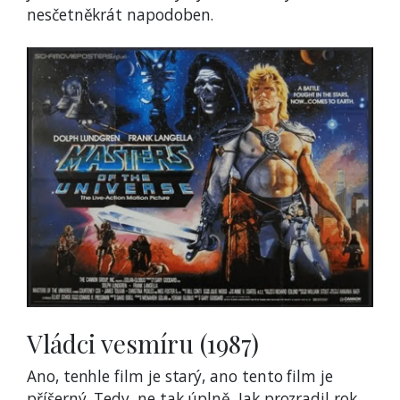
nesčetněkrát napodoben.
Vládci vesmíru (1987)
Ano, tenhle film je starý, ano tento film je
příšerný. Tedy, ne tak úplně. Jak prozradil rok,