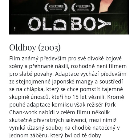
Oldboy (2003)
Film známý především pro své divoké bojové
scény a přehnané násilí, rozhodně není filmem
pro slabé povahy. Adaptace vychází především
ze stejnojmenné japonské mangy a soustředí
se na chlápka, který se chce pomstít tajemné
skupině únosců, kteří ho 15 let věznili. Kromě
pouhé adaptace komiksu však režisér Park
Chan-wook nabídl v celém filmu několik
skutečně převratných sekvencí, mezi nimiž
vyniká úžasný souboj na chodbě natočený v
jednom záběru, který byl od té doby