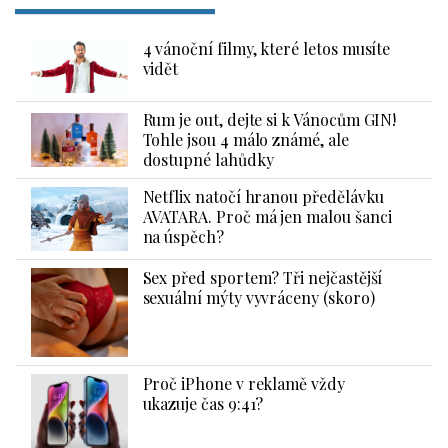
4 vánoční filmy, které letos musíte
vidět
Rum je out, dejte si k Vánocům GIN!
Tohle jsou 4 málo známé, ale
dostupné lahůdky
Netflix natočí hranou předělávku
AVATARA. Proč má jen malou šanci
na úspěch?
Sex před sportem? Tři nejčastější
sexuální mýty vyvráceny (skoro)
Proč iPhone v reklamě vždy
ukazuje čas 9:41?