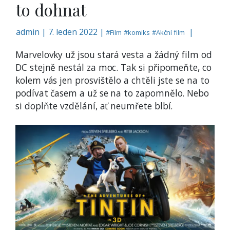
to dohnat
admin
|
7. leden 2022 |
|
#
Film
#
komiks
#
Akční film
Marvelovky už jsou stará vesta a žádný film od
DC stejně nestál za moc. Tak si připomeňte, co
kolem vás jen prosvištělo a chtěli jste se na to
podívat časem a už se na to zapomnělo. Nebo
si doplňte vzdělání, ať neumřete blbí.