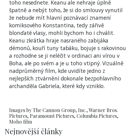
toho nesednete. Keanu ale nehraje úplně
špatně a nebýt toho, že si do smlouvy vynutil
že nebude mít hlavní poznávací znamení
komiksového Konstantina, tedy zářivě
blonďaté vlasy, mohli bychom ho i chválit.
Keanu zkrátka hraje nasraného zabijáka
démonů, kouří tuny tabáku, bojuje s rakovinou
a rozhodne se ji neléčit v ordinaci ani vírou v
Boha, ale po svém a je u toho vtipný. Vizuálně
nadprůměrný film, kde uvidíte jedno z
nejlepších ztvárnění dokonale bezpohlavního
archanděla Gabriela, které kdy vzniklo.
Images by The Cannon Group, Inc., Warner Bros.
Pictures, Paramount Pictures, Columbia Pictures,
Moho film
Nejnovější články