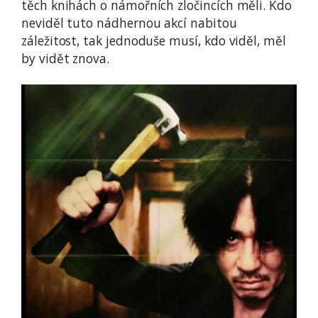
těch knihách o námořních zločincích měli. Kdo
neviděl tuto nádhernou akcí nabitou
záležitost, tak jednoduše musí, kdo viděl, měl
by vidět znova.