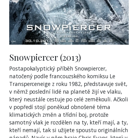
Snowpiercer (2013)
Postapokalyptický příběh Snowpiercer,
natočený podle francouzského komiksu Le
Transperceneige z roku 1982, představuje svět,
v němž poslední lidé na planetě žijí ve vlaku,
který neustále cestuje po celé zeměkouli. Ačkoli
v popředí stojí poněkud obnošené téma
klimatických změn a třídní boj, protože
samotný vlak je rozdělen na ty, kteří mají, a ty,
kteří nemají, tak si užijete spoustu originálních
nápadů. Navíc v něm hraje Chris Evans, který v