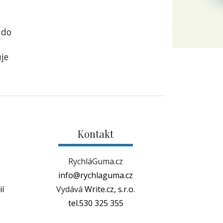
 do
je
Kontakt
RychláGuma.cz
info@rychlaguma.cz
í
Vydává
Write.cz, s.r.o.
tel.530 325 355