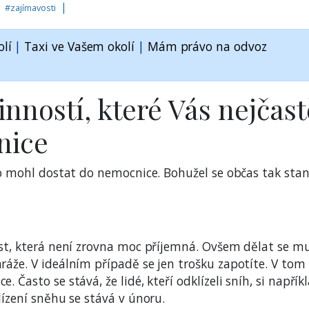
|
|
#
zajímavosti
lí
|
Taxi ve Vašem okolí
|
Mám právo na odvoz
nností, které Vás nejčast
nice
ho mohl dostat do nemocnice. Bohužel se občas tak stan
ost, která není zrovna moc příjemná. Ovšem dělat se mu
ráže. V ideálním případě se jen trošku zapotíte. V tom
 Často se stává, že lidé, kteří odklízeli sníh, si napřík
lízení sněhu se stává v únoru.