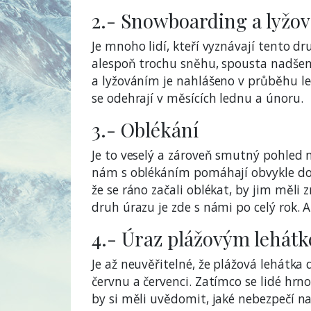
2.- Snowboarding a lyžov
Je mnoho lidí, kteří vyznávají tento d
alespoň trochu sněhu, spousta nadšenc
a lyžováním je nahlášeno v průběhu le
se odehrají v měsících lednu a únoru.
3.- Oblékání
Je to veselý a zároveň smutný pohled n
nám s oblékáním pomáhají obvykle do tř
že se ráno začali oblékat, by jim měli z
druh úrazu je zde s námi po celý rok. 
4.- Úraz plážovým lehát
Je až neuvěřitelné, že plážová lehátk
červnu a červenci. Zatímco se lidé hrn
by si měli uvědomit, jaké nebezpečí na