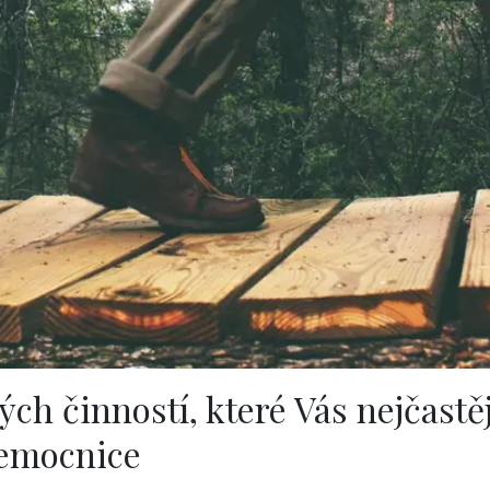
ch činností, které Vás nejčastěj
nemocnice