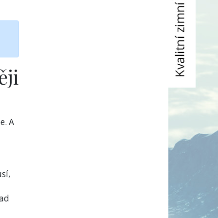
ěji
e. A
sí,
lad