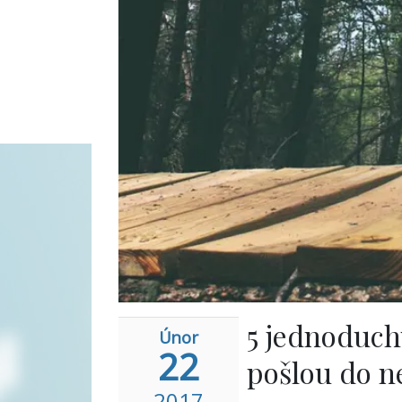
5 jednoduchý
Únor
22
pošlou do 
2017