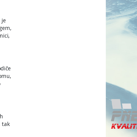
 je
ngem,
ici,
odiče
tomu,
o
ch
 tak