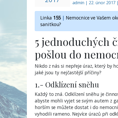
admin
|
22. únor 2017 
Linka
155
|
Nemocnice ve Vašem oko
sanitkou?
5 jednoduchých či
pošlou do nemoc
Nikdo z nás si nepřeje úraz, který by 
jaké jsou ty nejčastější příčiny?
1.- Odklízení sněhu
Každý to zná. Odklízení sněhu je činn
abyste mohli vyjet se svým autem z ga
horším se můžete dostat i do nemocnice.
vyhodili rameno. Nejvíce úrazů při odk