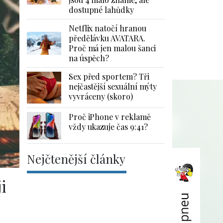
dostupné lahůdky
Netflix natočí hranou
předělávku AVATARA.
Proč má jen malou šanci
na úspěch?
Sex před sportem? Tři
nejčastější sexuální mýty
vyvráceny (skoro)
Proč iPhone v reklamě
vždy ukazuje čas 9:41?
Nejčtenější články
i