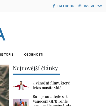
FACEBOOK
INSTAGRAM
a
HISTORIE
OSOBNOSTI
Nejnovější články
4 vánoční filmy, které
letos musíte vidět
Rum je out, dejte si k
Vánocům GIN! Tohle
jsou 4 málo známé, ale