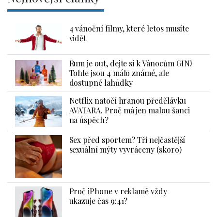
4 vánoční filmy, které letos musíte
vidět
Rum je out, dejte si k Vánocům GIN!
Tohle jsou 4 málo známé, ale
dostupné lahůdky
Netflix natočí hranou předělávku
AVATARA. Proč má jen malou šanci
na úspěch?
Sex před sportem? Tři nejčastější
sexuální mýty vyvráceny (skoro)
Proč iPhone v reklamě vždy
ukazuje čas 9:41?