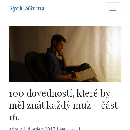
RychláGuma
100 dovedností, které by
měl znát každý muž – část
16.
admin
|
4. leden 2017 |
|
#
lifestyle