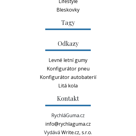
Lifestyle
Bleskovky
Tagy
Odkazy
Levné letní gumy
Konfigurátor pneu
Konfigurátor autobaterií
Litá kola
Kontakt
RychláGuma.cz
info@rychlaguma.cz
Vydává
Write.cz, s.r.o.