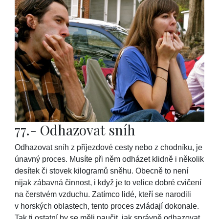
77.- Odhazovat sníh
Odhazovat sníh z příjezdové cesty nebo z chodníku, je
únavný proces. Musíte při něm odházet klidně i několik
desítek či stovek kilogramů sněhu. Obecně to není
nijak zábavná činnost, i když je to velice dobré cvičení
na čerstvém vzduchu. Zatímco lidé, kteří se narodili
v horských oblastech, tento proces zvládají dokonale.
Tak ti ostatní by se měli naučit, jak správně odhazovat