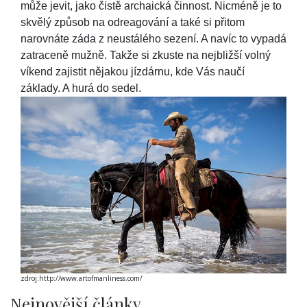
může jevit, jako čistě archaická činnost. Nicméně je to
skvělý způsob na odreagování a také si přitom
narovnáte záda z neustálého sezení. A navíc to vypadá
zatraceně mužně. Takže si zkuste na nejbližší volný
víkend zajistit nějakou jízdárnu, kde Vás naučí
základy. A hurá do sedel.
zdroj:http://www.artofmanliness.com/
Nejnovější články