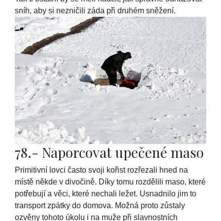
sníh, aby si nezničili záda při druhém sněžení.
78.- Naporcovat upečené maso
Primitivní lovci často svoji kořist rozřezali hned na
místě někde v divočině. Díky tomu rozdělili maso, které
potřebují a věci, které nechali ležet. Usnadnilo jim to
transport zpátky do domova. Možná proto zůstaly
ozvěny tohoto úkolu i na muže při slavnostních