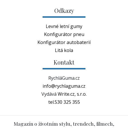
Odkazy
Levné letní gumy
Konfigurátor pneu
Konfigurátor autobaterií
Litá kola
Kontakt
RychláGuma.cz
info@rychlaguma.cz
Vydává
Write.cz, s.r.o.
tel.530 325 355
Magazín o životním stylu, trendech, filmech,