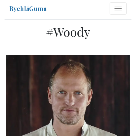
RychláGuma
#
Woody