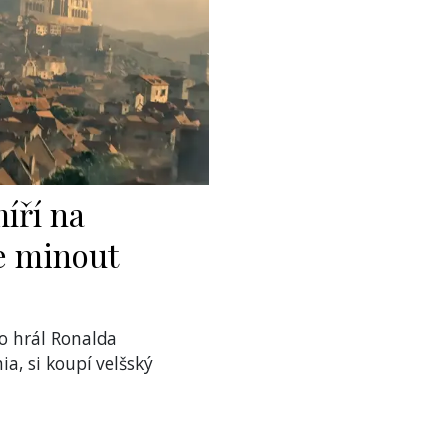
míří na
e minout
o hrál Ronalda
a, si koupí velšský