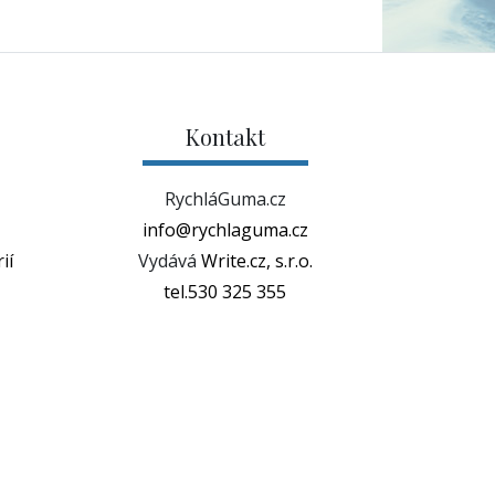
Kontakt
RychláGuma.cz
info@rychlaguma.cz
ií
Vydává
Write.cz, s.r.o.
tel.530 325 355