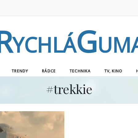
RychláGum
TRENDY
RÁDCE
TECHNIKA
TV, KINO
#
trekkie