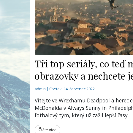
Tři top seriály, co teď 
obrazovky a nechcete j
admin | Čtvrtek, 14. červenec 2022
Vítejte ve Wrexhamu Deadpool a herec c
McDonalda v Always Sunny in Philadelphi
fotbalový tým, který už zažil lepší časy
...
Čtěte více