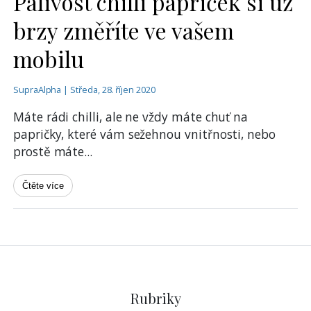
Pálivost chilli papriček si už
brzy změříte ve vašem
mobilu
SupraAlpha | Středa, 28. říjen 2020
Máte rádi chilli, ale ne vždy máte chuť na
papričky, které vám sežehnou vnitřnosti, nebo
prostě máte
...
Čtěte více
Rubriky