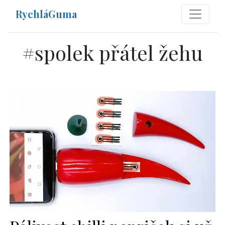
RychláGuma
#
spolek přátel žehu