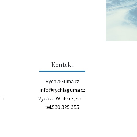
Kontakt
RychláGuma.cz
info@rychlaguma.cz
ií
Vydává
Write.cz, s.r.o.
tel.530 325 355