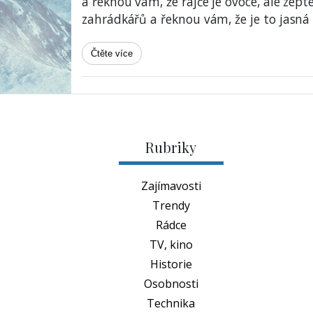
a řeknou vám, že rajče je ovoce, ale zept
zahrádkářů a řeknou vám, že je to jasná
Čtěte více
Rubriky
Zajímavosti
Trendy
Rádce
TV, kino
Historie
Osobnosti
Technika