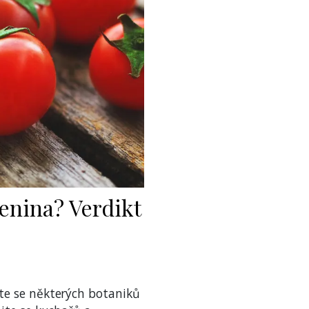
lenina? Verdikt
jte se některých botaniků