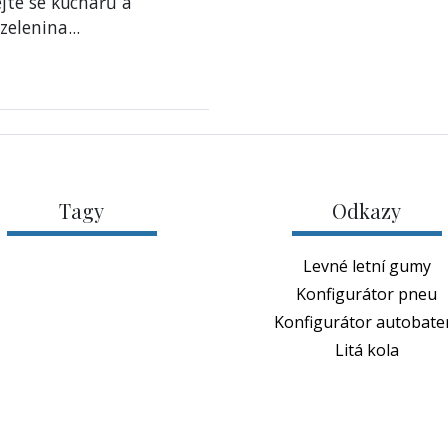
ejte se kuchařů a
 zelenina
...
Tagy
Odkazy
Levné letní gumy
Konfigurátor pneu
Konfigurátor autobater
Litá kola