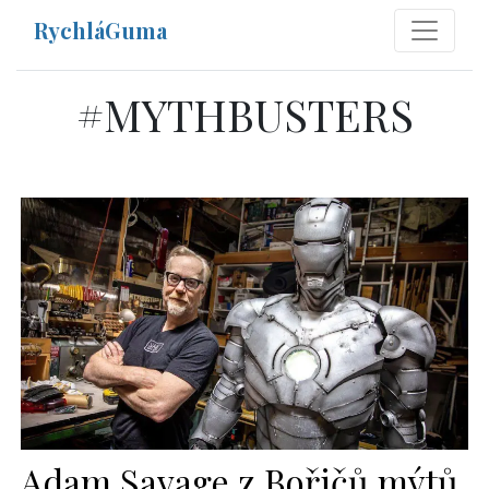
RychláGuma
#
MYTHBUSTERS
Adam Savage z Bořičů mýtů