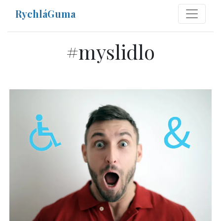
RychláGuma
#
myslidlo