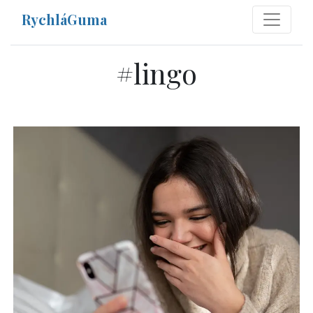
RychláGuma
#
lingo