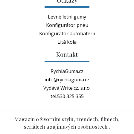
Odkazy
Levné letní gumy
Konfigurátor pneu
Konfigurátor autobaterií
Litá kola
Kontakt
RychláGuma.cz
info@rychlaguma.cz
Vydává
Write.cz, s.r.o.
tel.530 325 355
Magazín o životním stylu, trendech, filmech,
seriálech a zajímavých osobnostech .