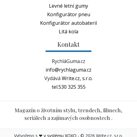
Levné letní gumy
Konfigurátor pneu
Konfigurátor autobaterií
Litá kola
Kontakt
RychláGuma.cz
info@rychlaguma.cz
Vydává
Write.cz, s.r.o.
tel.530 325 355
Magazín o životním stylu, trendech, filmech,
seriálech a zajímavých osobnostech .
Vytvořeno s ❤
v systému XOXO
- © 2026 Write.cz, s.r.o.