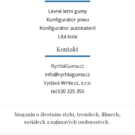
Levné letní gumy
Konfigurátor pneu
Konfigurátor autobaterií
Litá kola
Kontakt
RychláGuma.cz
info@rychlaguma.cz
Vydává
Write.cz, s.r.o.
tel.530 325 355
Magazín o životním stylu, trendech, filmech,
seriálech a zajímavých osobnostech .