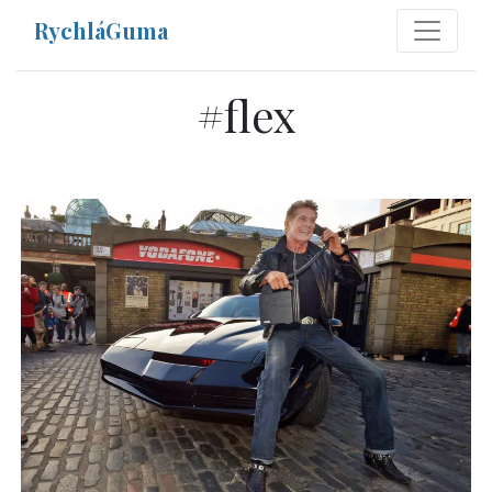
RychláGuma
#
flex