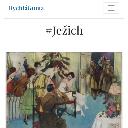
RychláGuma
#
Ježich