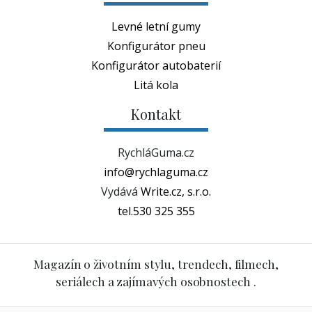
Levné letní gumy
Konfigurátor pneu
Konfigurátor autobaterií
Litá kola
Kontakt
RychláGuma.cz
info@rychlaguma.cz
Vydává
Write.cz, s.r.o.
tel.530 325 355
Magazín o životním stylu, trendech, filmech,
seriálech a zajímavých osobnostech .